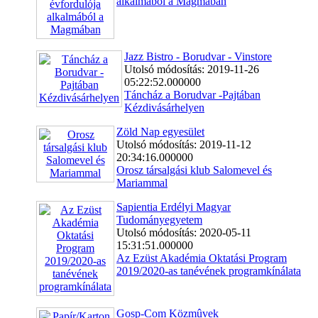
alkalmából a Magmában
Jazz Bistro - Borudvar - Vinstore
Utolsó módosítás: 2019-11-26
05:22:52.000000
Táncház a Borudvar -Pajtában
Kézdivásárhelyen
Zöld Nap egyesület
Utolsó módosítás: 2019-11-12
20:34:16.000000
Orosz társalgási klub Salomevel és
Mariammal
Sapientia Erdélyi Magyar
Tudományegyetem
Utolsó módosítás: 2020-05-11
15:31:51.000000
Az Ezüst Akadémia Oktatási Program
2019/2020-as tanévének programkínálata
Gosp-Com Közmûvek