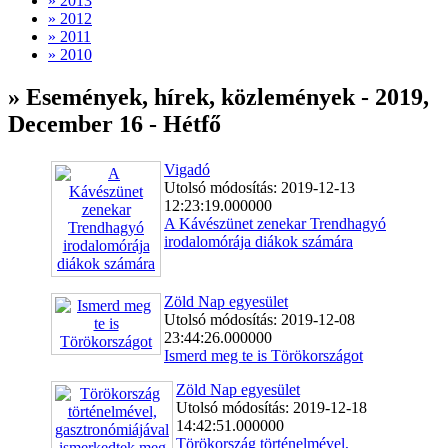
» 2013
» 2012
» 2011
» 2010
» Események, hírek, közlemények - 2019,
December 16 - Hétfő
Vigadó
Utolsó módosítás: 2019-12-13
12:23:19.000000
A Kávészünet zenekar Trendhagyó
irodalomórája diákok számára
Zöld Nap egyesület
Utolsó módosítás: 2019-12-08
23:44:26.000000
Ismerd meg te is Törökországot
Zöld Nap egyesület
Utolsó módosítás: 2019-12-18
14:42:51.000000
Törökország történelmével,