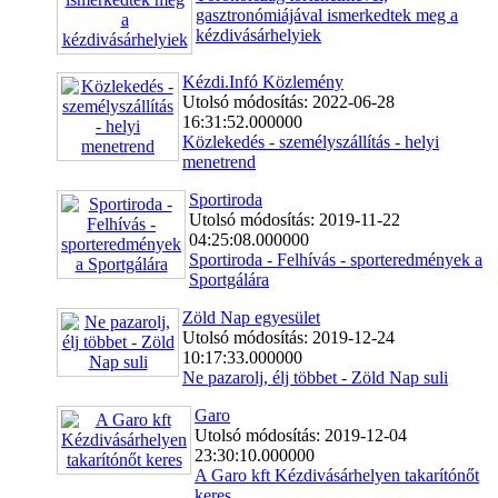
gasztronómiájával ismerkedtek meg a
kézdivásárhelyiek
Kézdi.Infó Közlemény
Utolsó módosítás: 2022-06-28
16:31:52.000000
Közlekedés - személyszállítás - helyi
menetrend
Sportiroda
Utolsó módosítás: 2019-11-22
04:25:08.000000
Sportiroda - Felhívás - sporteredmények a
Sportgálára
Zöld Nap egyesület
Utolsó módosítás: 2019-12-24
10:17:33.000000
Ne pazarolj, élj többet - Zöld Nap suli
Garo
Utolsó módosítás: 2019-12-04
23:30:10.000000
A Garo kft Kézdivásárhelyen takarítónőt
keres