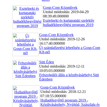
Gosp-Com Közmûvek
Utolsó módosítás: 2019-04-29
08:39:49.000000
Esztelneki és kurtapataki szelektív
hulladékbegyűjtési program 2019
Gosp-Com Közmûvek
Utolsó módosítás: 2019-12-26
16:17:40.000000
Új számlafizetési lehetőség a Gosp-Com
Kft-nél
Süti Éden
Utolsó módosítás: 2019-12-11
10:05:03.000000
Felszolgálói állás a kézdivásárhelyi Süti
Édenben
Gosp-Com Közmûvek
Utolsó módosítás: 2018-12-21
07:18:55.000000
Hulladékgyűjtő program 2019 -
Kézdivásásrhely, Nyújtód, Szászfalu és