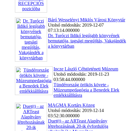
Báró Wesselényi Miklós Városi Könyvtár
Utolsó módosítás: 2019-12-07
07:13:14.000000
Dr. Turóczi Ildikó legújabb könyvének
bemutatója, tagsági megújítás, Vakajándék
a könyvtárban
Incze László Céhtörténeti Múzeum
Utolsó módosítás: 2019-11-23
03:58:44.000000
Tündérország örökös követe -
Múzeumpedagógia a Benedek Elek
emlékkiállításra
MAGMA Kortárs Közeg
Utolsó módosítás: 2019-12-14
03:52:30.000000
Duet(t) - az ARTeast Alapítvány
létrehozásának 20-ik évfordulója