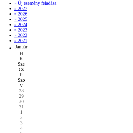
» Új esemény feladása
» 2027
» 2026
» 2025
» 2024
» 2023
» 2022
» 2021
Január
H
K
Sze
Cs
P
Szo
V
28
29
30
31
1
2
3
4