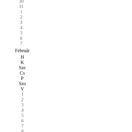
30
31
1
2
3
4
5
6
7
Február
H
K
Sze
Cs
P
Szo
V
1
2
3
4
5
6
7
8