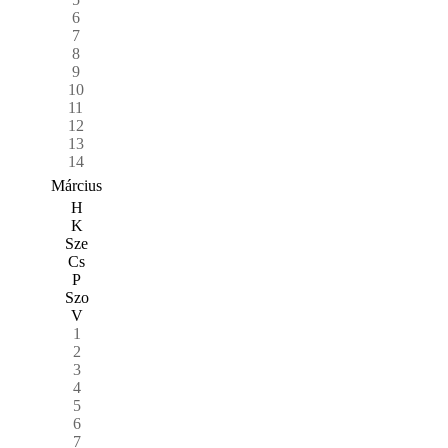
6
7
8
9
10
11
12
13
14
Március
H
K
Sze
Cs
P
Szo
V
1
2
3
4
5
6
7