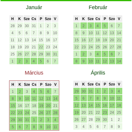
Január
Február
H
K
Sze
Cs
P
Szo
V
H
K
Sze
Cs
P
Szo
V
28
29
30
31
1
2
3
1
2
3
4
5
6
7
4
5
6
7
8
9
10
8
9
10
11
12
13
14
11
12
13
14
15
16
17
15
16
17
18
19
20
21
18
19
20
21
22
23
24
22
23
24
25
26
27
28
25
26
27
28
29
30
31
1
2
3
4
5
6
7
1
2
3
4
5
6
7
8
9
10
11
12
13
14
Március
Április
H
K
Sze
Cs
P
Szo
V
H
K
Sze
Cs
P
Szo
V
29
30
31
1
2
3
4
1
2
3
4
5
6
7
5
6
7
8
9
10
11
8
9
10
11
12
13
14
12
13
14
15
16
17
18
15
16
17
18
19
20
21
19
20
21
22
23
24
25
22
23
24
25
26
27
28
26
27
28
29
30
1
2
29
30
31
1
2
3
4
3
4
5
6
7
8
9
5
6
7
8
9
10
11