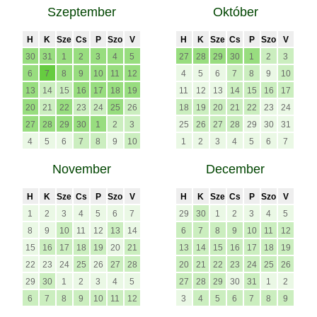
Szeptember
Október
H
K
Sze
Cs
P
Szo
V
H
K
Sze
Cs
P
Szo
V
30
31
1
2
3
4
5
27
28
29
30
1
2
3
6
7
8
9
10
11
12
4
5
6
7
8
9
10
13
14
15
16
17
18
19
11
12
13
14
15
16
17
20
21
22
23
24
25
26
18
19
20
21
22
23
24
27
28
29
30
1
2
3
25
26
27
28
29
30
31
4
5
6
7
8
9
10
1
2
3
4
5
6
7
November
December
H
K
Sze
Cs
P
Szo
V
H
K
Sze
Cs
P
Szo
V
1
2
3
4
5
6
7
29
30
1
2
3
4
5
8
9
10
11
12
13
14
6
7
8
9
10
11
12
15
16
17
18
19
20
21
13
14
15
16
17
18
19
22
23
24
25
26
27
28
20
21
22
23
24
25
26
29
30
1
2
3
4
5
27
28
29
30
31
1
2
6
7
8
9
10
11
12
3
4
5
6
7
8
9