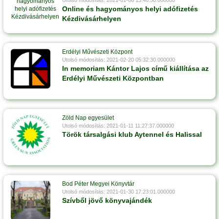
Utolsó módosítás: 2021-01-06 13:40:50.000000
Online és hagyományos helyi adófizetés
Kézdivásárhelyen
Erdélyi Művészeti Központ
Utolsó módosítás: 2021-02-20 05:32:30.000000
In memoriam Kántor Lajos című kiállítása az
Erdélyi Művészeti Központban
Zöld Nap egyesület
Utolsó módosítás: 2021-01-11 11:27:37.000000
Török társalgási klub Aytennel és Halissal
Bod Péter Megyei Könyvtár
Utolsó módosítás: 2021-01-30 17:23:01.000000
Szívből jövő könyvajándék