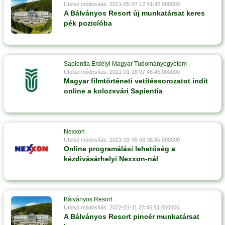
Utolsó módosítás: 2021-05-07 12:41:42.000000
A Bálványos Resort új munkatársat keres
pék pozicíóba
Sapientia Erdélyi Magyar Tudományegyetem
Utolsó módosítás: 2021-01-28 07:46:45.000000
Magyar filmtörténeti vetítéssorozatot indít
online a kolozsvári Sapientia
Nexxon
Utolsó módosítás: 2021-03-05 08:38:45.000000
Online programálási lehetőség a
kézdivásárhelyi Nexxon-nál
Bálványos Resort
Utolsó módosítás: 2022-01-11 23:45:51.000000
A Bálványos Resort pincér munkatársat