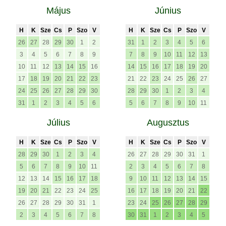
Május
Június
H
K
Sze
Cs
P
Szo
V
H
K
Sze
Cs
P
Szo
V
26
27
28
29
30
1
2
31
1
2
3
4
5
6
3
4
5
6
7
8
9
7
8
9
10
11
12
13
10
11
12
13
14
15
16
14
15
16
17
18
19
20
17
18
19
20
21
22
23
21
22
23
24
25
26
27
24
25
26
27
28
29
30
28
29
30
1
2
3
4
31
1
2
3
4
5
6
5
6
7
8
9
10
11
Július
Augusztus
H
K
Sze
Cs
P
Szo
V
H
K
Sze
Cs
P
Szo
V
28
29
30
1
2
3
4
26
27
28
29
30
31
1
5
6
7
8
9
10
11
2
3
4
5
6
7
8
12
13
14
15
16
17
18
9
10
11
12
13
14
15
19
20
21
22
23
24
25
16
17
18
19
20
21
22
26
27
28
29
30
31
1
23
24
25
26
27
28
29
2
3
4
5
6
7
8
30
31
1
2
3
4
5