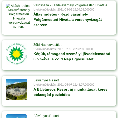
Városháza - Kézdivásárhely Polgármesteri Hivatala
Utolsó módosítás: 2021-03-03 18:04:03.000000
Álláshirdetés - Kézdivásárhely
Polgármesteri Hivatala versenyvizsgát
szervez
Zöld Nap egyesület
Utolsó módosítás: 2021-02-18 23:33:59.000000
Kérjük, támogasd személyi jövedelemadód
3,5%-ával a Zöld Nap Egyesületet
Bálványos Resort
Utolsó módosítás: 2021-05-07 12:43:07.000000
A Bálványos Resort új munkatársat keres
péksegéd pozicíóba
Bálványos Resort