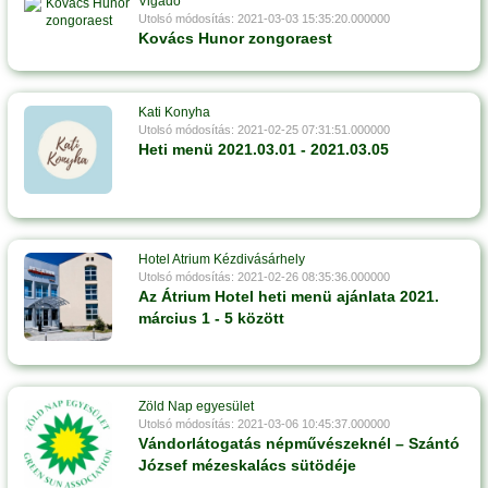
Vigadó
Utolsó módosítás: 2021-03-03 15:35:20.000000
Kovács Hunor zongoraest
Kati Konyha
Utolsó módosítás: 2021-02-25 07:31:51.000000
Heti menü 2021.03.01 - 2021.03.05
Hotel Atrium Kézdivásárhely
Utolsó módosítás: 2021-02-26 08:35:36.000000
Az Átrium Hotel heti menü ajánlata 2021.
március 1 - 5 között
Zöld Nap egyesület
Utolsó módosítás: 2021-03-06 10:45:37.000000
Vándorlátogatás népművészeknél – Szántó
József mézeskalács sütödéje