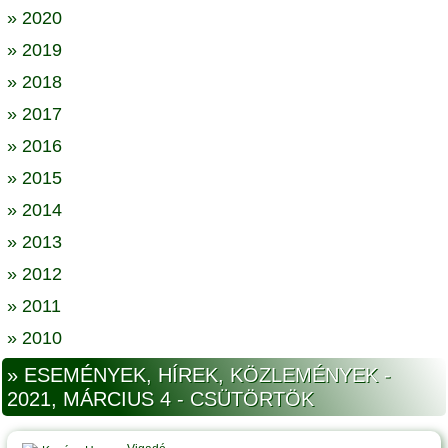
» 2020
» 2019
» 2018
» 2017
» 2016
» 2015
» 2014
» 2013
» 2012
» 2011
» 2010
» ESEMÉNYEK, HÍREK, KÖZLEMÉNYEK -
2021, MÁRCIUS 4 - CSÜTÖRTÖK