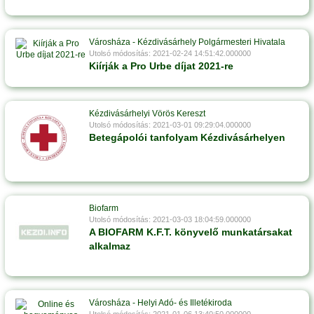
Városháza - Kézdivásárhely Polgármesteri Hivatala
Utolsó módosítás: 2021-02-24 14:51:42.000000
Kiírják a Pro Urbe díjat 2021-re
Kézdivásárhelyi Vörös Kereszt
Utolsó módosítás: 2021-03-01 09:29:04.000000
Betegápolói tanfolyam Kézdivásárhelyen
Biofarm
Utolsó módosítás: 2021-03-03 18:04:59.000000
A BIOFARM K.F.T. könyvelő munkatársakat
alkalmaz
Városháza - Helyi Adó- és Illetékiroda