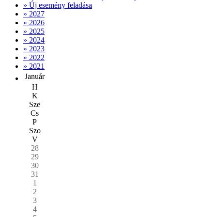
» Új esemény feladása
» 2027
» 2026
» 2025
» 2024
» 2023
» 2022
» 2021
Január
H
K
Sze
Cs
P
Szo
V
28
29
30
31
1
2
3
4