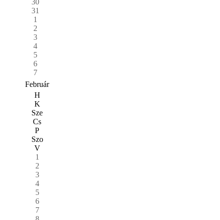
30
31
1
2
3
4
5
6
7
Február
H
K
Sze
Cs
P
Szo
V
1
2
3
4
5
6
7
8