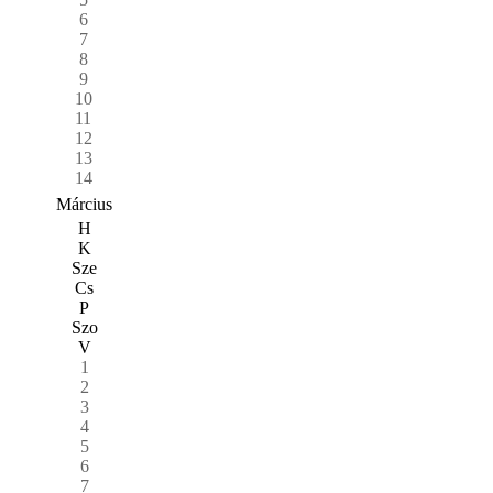
6
7
8
9
10
11
12
13
14
Március
H
K
Sze
Cs
P
Szo
V
1
2
3
4
5
6
7