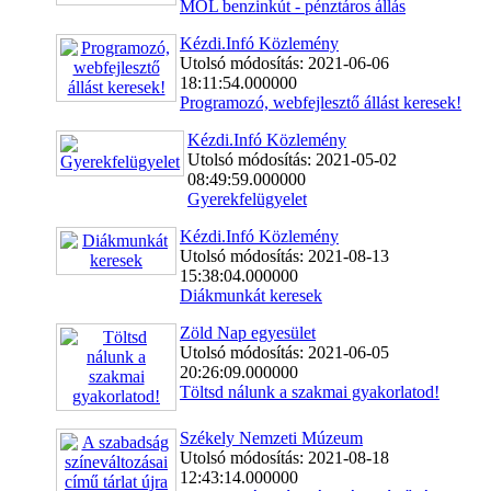
MOL benzinkút - pénztáros állás
Kézdi.Infó Közlemény
Utolsó módosítás: 2021-06-06
18:11:54.000000
Programozó, webfejlesztő állást keresek!
Kézdi.Infó Közlemény
Utolsó módosítás: 2021-05-02
08:49:59.000000
Gyerekfelügyelet
Kézdi.Infó Közlemény
Utolsó módosítás: 2021-08-13
15:38:04.000000
Diákmunkát keresek
Zöld Nap egyesület
Utolsó módosítás: 2021-06-05
20:26:09.000000
Töltsd nálunk a szakmai gyakorlatod!
Székely Nemzeti Múzeum
Utolsó módosítás: 2021-08-18
12:43:14.000000