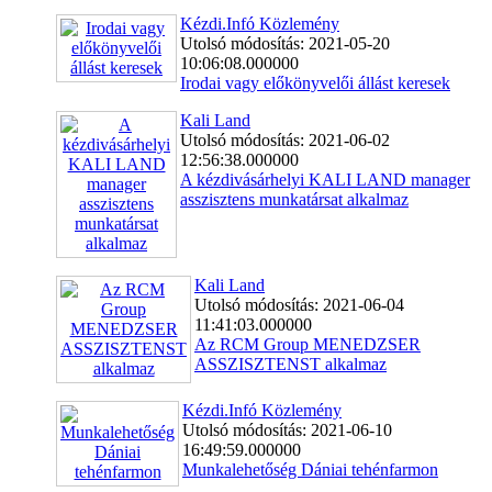
Kézdi.Infó Közlemény
Utolsó módosítás: 2021-05-20
10:06:08.000000
Irodai vagy előkönyvelői állást keresek
Kali Land
Utolsó módosítás: 2021-06-02
12:56:38.000000
A kézdivásárhelyi KALI LAND manager
asszisztens munkatársat alkalmaz
Kali Land
Utolsó módosítás: 2021-06-04
11:41:03.000000
Az RCM Group MENEDZSER
ASSZISZTENST alkalmaz
Kézdi.Infó Közlemény
Utolsó módosítás: 2021-06-10
16:49:59.000000
Munkalehetőség Dániai tehénfarmon