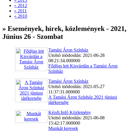
» 2013
» 2012
» 2011
» 2010
» Események, hírek, közlemények - 2021,
Június 26 - Szombat
Tamási Áron Színház
Utolsó módosítás: 2021-06-28
08:21:34.000000
Fődíjas lett Kisvárdán a Tamási Áron
Színház
Tamási Áron Színház
Utolsó módosítás: 2021-05-27
11:37:31.000000
A Tamási Áron Színház 2021 júniusi
játékrendje
Kézdi.Infó Közlemény
Utolsó módosítás: 2021-06-08
15:42:17.000000
Munkát keresek