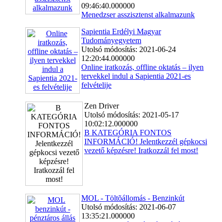
09:46:40.000000
Menedzser asszisztenst alkalmazunk
Sapientia Erdélyi Magyar
Tudományegyetem
Utolsó módosítás: 2021-06-24
12:20:44.000000
Online iratkozás, offline oktatás – ilyen
tervekkel indul a Sapientia 2021-es
felvételije
Zen Driver
Utolsó módosítás: 2021-05-17
10:02:12.000000
B KATEGÓRIA FONTOS
INFORMÁCIÓ! Jelentkezzél gépkocsi
vezető képzésre! Iratkozzál fel most!
MOL - Töltõállomás - Benzinkút
Utolsó módosítás: 2021-06-07
13:35:21.000000