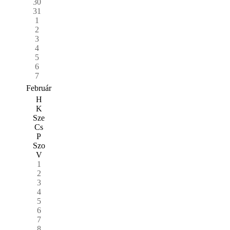
30
31
1
2
3
4
5
6
7
Február
H
K
Sze
Cs
P
Szo
V
1
2
3
4
5
6
7
8