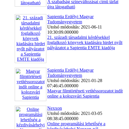
A szabadság színeváltozásai című tárlat
újra látogatható
Sapientia Erdélyi Magyar
Tudományegyetem
Utolsó módosítás: 2021-06-11
10:30:09.000000
21. századi társadalmi kérdésekkel
foglalkozó könyvek kiadására hirdet nyílt
pályázatot a Sapientia EMTE kiadója
Sapientia Erdélyi Magyar
Tudományegyetem
Utolsó módosítás: 2021-01-28
07:46:45.000000
Magyar filmtörténeti vetítéssorozatot indít
online a kolozsvári Sapientia
Nexxon
Utolsó módosítás: 2021-03-05
08:38:45.000000
Online programálási lehetőség a
kézdivásárhelyi Nexxon-nál