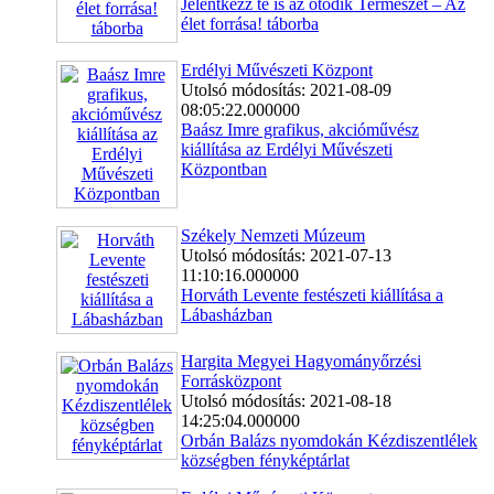
Jelentkezz te is az ötödik Természet – Az
élet forrása! táborba
Erdélyi Művészeti Központ
Utolsó módosítás: 2021-08-09
08:05:22.000000
Baász Imre grafikus, akcióművész
kiállítása az Erdélyi Művészeti
Központban
Székely Nemzeti Múzeum
Utolsó módosítás: 2021-07-13
11:10:16.000000
Horváth Levente festészeti kiállítása a
Lábasházban
Hargita Megyei Hagyományőrzési
Forrásközpont
Utolsó módosítás: 2021-08-18
14:25:04.000000
Orbán Balázs nyomdokán Kézdiszentlélek
községben fényképtárlat