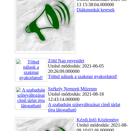
13 15:38:04.000000
Diákmunkát keresek
Zöld Nap egyesület
Utolsó módosítás: 2021-06-05
20:26:09.000000
Töltsd nálunk a szakmai gyakorlatod!
Székely Nemzeti Múzeum
Utolsó módosítás: 2021-08-18
12:43:14.000000
A szabadság színeváltozásai című tárlat
újra látogatható
Kézdi.Infó Közlemény
Utolsó módosítás: 2021-08-
09 10:02:46.000000