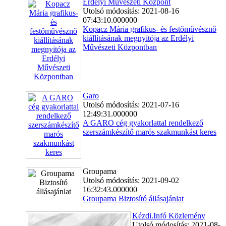
Erdélyi Művészeti Központ
Utolsó módosítás: 2021-08-16
07:43:10.000000
Kopacz Mária grafikus- és festőművésznő
kiállításának megnyitója az Erdélyi
Művészeti Központban
Garo
Utolsó módosítás: 2021-07-16
12:49:31.000000
A GARO cég gyakorlattal rendelkező
szerszámkészítő marós szakmunkást keres
Groupama
Utolsó módosítás: 2021-09-02
16:32:43.000000
Groupama Biztosító állásajánlat
Kézdi.Infó Közlemény
Utolsó módosítás: 2021-08-