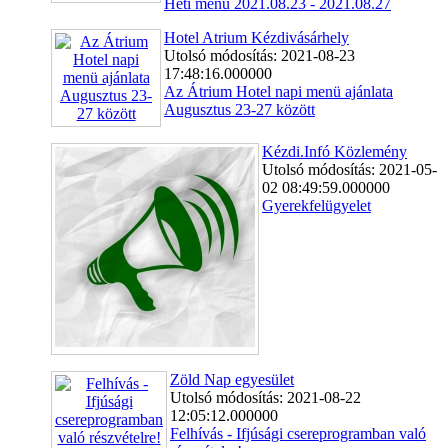
Heti menü 2021.08.23 - 2021.08.27
Hotel Atrium Kézdivásárhely
Utolsó módosítás: 2021-08-23
17:48:16.000000
Az Átrium Hotel napi menü ajánlata
Augusztus 23-27 között
Kézdi.Infó Közlemény
Utolsó módosítás: 2021-05-
02 08:49:59.000000
Gyerekfelügyelet
Zöld Nap egyesület
Utolsó módosítás: 2021-08-22
12:05:12.000000
Felhívás - Ifjúsági csereprogramban való