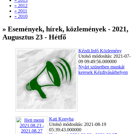
» 2013
» 2012
» 2011
» 2010
» Események, hírek, közlemények - 2021,
Augusztus 23 - Hétfő
Kézdi.Infó Közlemény
Utolsó módosítás: 2021-07-
09 09:49:56.000000
Nyári szünetben munkát
keresek Kézdivásárhelyen
Kati Konyha
Utolsó módosítás: 2021-08-19
05:39:43.000000