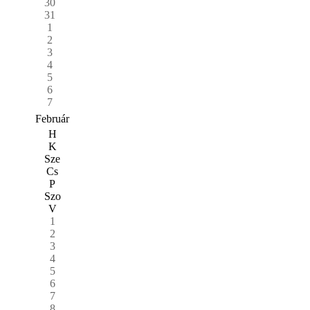
30
31
1
2
3
4
5
6
7
Február
H
K
Sze
Cs
P
Szo
V
1
2
3
4
5
6
7
8