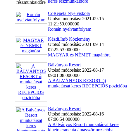
keres részmunkaidőre
CoRepeta Nyelviskola
Utolsó módosítás: 2021-09-15
11:21:59.000000
Román nyelvtanfolyam
Kézdi.Infó Közlemény
Utolsó módosítás: 2021-09-14
07:25:53.000000
MAGYAR és NÉMET magánóra
Bálványos Resort
Utolsó módosítás: 2022-08-17
09:01:08.000000
A BÁLVÁNYOS RESORT új
munkatársat keres RECEPCIÓS pozicíóba
Bálványos Resort
Utolsó módosítás: 2022-08-16
07:06:54.000000
A Bálványos Resort munkatársat keres
kinetoterapeuta / masszőr pozicíóba