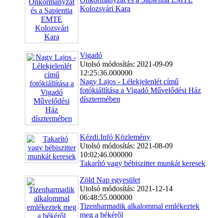
Kolozsvári Kara
Vigadó
Utolsó módosítás: 2021-09-09
12:25:36.000000
Nagy Lajos - Lélekjelenlét című
fotókiállítása a Vigadó Művelődési Ház
dísztermében
Kézdi.Infó Közlemény
Utolsó módosítás: 2021-08-09
10:02:46.000000
Takarító vagy bébiszitter munkát keresek
Zöld Nap egyesület
Utolsó módosítás: 2021-12-14
06:48:55.000000
Tizenharmadik alkalommal emlékeztek
meg a békéről