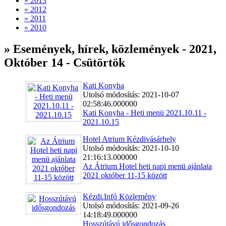
» 2013
» 2012
» 2011
» 2010
» Események, hírek, közlemények - 2021,
Október 14 - Csütörtök
Kati Konyha
Utolsó módosítás: 2021-10-07
02:58:46.000000
Kati Konyha - Heti menü 2021.10.11 -
2021.10.15
Hotel Atrium Kézdivásárhely
Utolsó módosítás: 2021-10-10
21:16:13.000000
Az Átrium Hotel heti napi menü ajánlata
2021 október 11-15 között
Kézdi.Infó Közlemény
Utolsó módosítás: 2021-09-26
14:18:49.000000
Hosszútávú idősgondozás