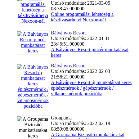
Utolsó módosítás: 2021-03-05
08:38:45.000000
Online programálási lehetőség a
kézdivásárhelyi Nexxon-nál
Bálványos Resort
Utolsó módosítás: 2022-01-11
23:45:51.000000
A Bálványos Resort pincér munkatársat
keres
Bálványos Resort
Utolsó módosítás: 2022-02-03
21:56:21.000000
A Bálványos Resort új munkatársat keres
épitészmérnök / gépészmérnök /
villamosmérnök pozícióba
Groupama
Utolsó módosítás: 2022-02-18
08:50:08.000000
A Groupama Biztosító munkatársakat