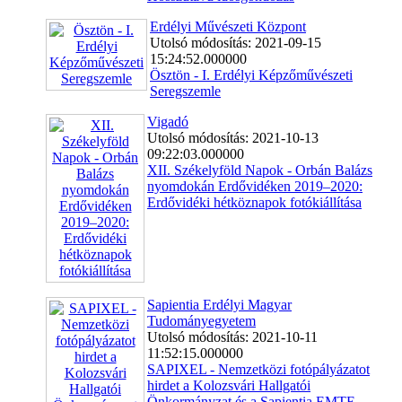
Erdélyi Művészeti Központ
Utolsó módosítás: 2021-09-15
15:24:52.000000
Ösztön - I. Erdélyi Képzőművészeti
Seregszemle
Vigadó
Utolsó módosítás: 2021-10-13
09:22:03.000000
XII. Székelyföld Napok - Orbán Balázs
nyomdokán Erdővidéken 2019–2020:
Erdővidéki hétköznapok fotókiállítása
Sapientia Erdélyi Magyar
Tudományegyetem
Utolsó módosítás: 2021-10-11
11:52:15.000000
SAPIXEL - Nemzetközi fotópályázatot
hirdet a Kolozsvári Hallgatói
Önkormányzat és a Sapientia EMTE