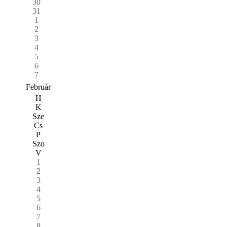
30
31
1
2
3
4
5
6
7
Február
H
K
Sze
Cs
P
Szo
V
1
2
3
4
5
6
7
8