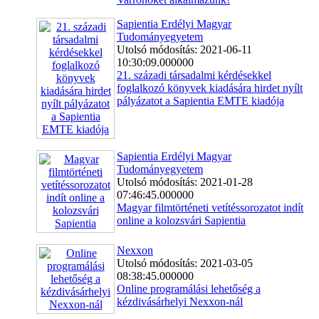
Sapientia Erdélyi Magyar
Tudományegyetem
Utolsó módosítás: 2021-06-11
10:30:09.000000
21. századi társadalmi kérdésekkel
foglalkozó könyvek kiadására hirdet nyílt
pályázatot a Sapientia EMTE kiadója
Sapientia Erdélyi Magyar
Tudományegyetem
Utolsó módosítás: 2021-01-28
07:46:45.000000
Magyar filmtörténeti vetítéssorozatot indít
online a kolozsvári Sapientia
Nexxon
Utolsó módosítás: 2021-03-05
08:38:45.000000
Online programálási lehetőség a
kézdivásárhelyi Nexxon-nál