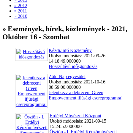
» 2013
» 2012
» 2011
» 2010
» Események, hírek, közlemények - 2021,
Október 16 - Szombat
Kézdi.Infó Közlemény
Utolsó módosítás: 2021-09-26
14:18:49.000000
Hosszútávú idősgondozás
Zöld Nap egyesület
Utolsó módosítás: 2021-10-16
08:59:00.000000
Jelentkezz a debreceni Green
Empowerment ifjúsági csereprogramra!
Erdélyi Művészeti Központ
Utolsó módosítás: 2021-09-15
15:24:52.000000
Ösztön - I. Erdélyi Képzőművészeti