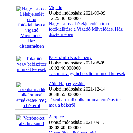
Vigadó
Utolsó módosítás: 2021-09-09
12:25:36.000000
Nagy Lajos - Lélekjelenlét című
fotókiállítása a Vigadó Művelődési Ház
dísztermében
Kézdi.Infó Közlemény
Utolsó módosítás: 2021-08-09
10:02:46.000000
Takarító vagy bébiszitter munkát keresek
Zöld Nap egyesület
Utolsó módosítás: 2021-12-14
06:48:55.000000
Tizenharmadik alkalommal emlékeztek
meg a békéről
Airquee
Utolsó módosítás: 2021-09-13
08:08:40.000000
Varrónőket alkalmazunk!