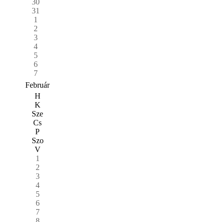
30
31
1
2
3
4
5
6
7
Február
H
K
Sze
Cs
P
Szo
V
1
2
3
4
5
6
7
8