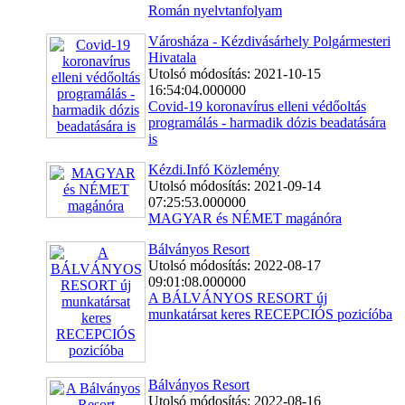
Román nyelvtanfolyam
Városháza - Kézdivásárhely Polgármesteri
Hivatala
Utolsó módosítás: 2021-10-15
16:54:04.000000
Covid-19 koronavírus elleni védőoltás
programálás - harmadik dózis beadatására
is
Kézdi.Infó Közlemény
Utolsó módosítás: 2021-09-14
07:25:53.000000
MAGYAR és NÉMET magánóra
Bálványos Resort
Utolsó módosítás: 2022-08-17
09:01:08.000000
A BÁLVÁNYOS RESORT új
munkatársat keres RECEPCIÓS pozicíóba
Bálványos Resort
Utolsó módosítás: 2022-08-16