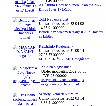
12:21:49.000000
Az Átrium Hotel napi menü ajánlata 2022
június 13 és 17 között
Zöld Nap egyesület
Utolsó módosítás: 2022-04-08
14:35:01.000000
Beindult az örmény társalgási klub Davittel
és Lilittel
Kézdi.Infó Közlemény
Utolsó módosítás: 2021-09-14
07:25:53.000000
MAGYAR és NÉMET magánóra
Zöld Nap egyesület
Utolsó módosítás: 2022-06-03
17:53:23.000000
Megjelent a Zöld Napok újság
negyvennegyedik száma!
Székely Nemzeti Múzeum
Utolsó módosítás: 2022-03-14
13:38:51.000000