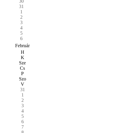
30
31
1
2
3
4
5
6
Február
H
K
Sze
Cs
P
Szo
V
31
1
2
3
4
5
6
7
8