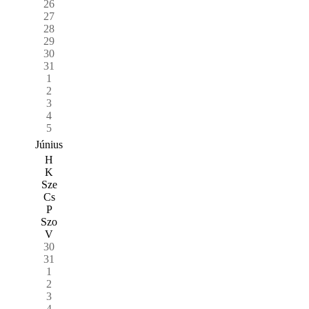
26
27
28
29
30
31
1
2
3
4
5
Június
H
K
Sze
Cs
P
Szo
V
30
31
1
2
3
4