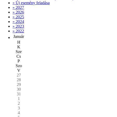
» Új esemény feladása
» 2027
» 2026
» 2025
» 2024
» 2023
» 2022
Január
H
K
Sze
Cs
P
Szo
V
27
28
29
30
31
1
2
3
4