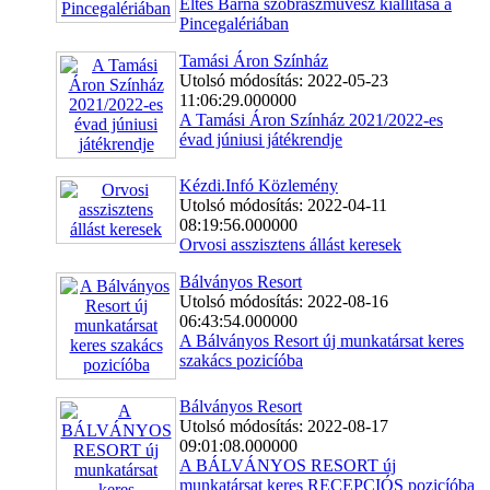
Éltes Barna szobrászművész kiállítása a
Pincegalériában
Tamási Áron Színház
Utolsó módosítás: 2022-05-23
11:06:29.000000
A Tamási Áron Színház 2021/2022-es
évad júniusi játékrendje
Kézdi.Infó Közlemény
Utolsó módosítás: 2022-04-11
08:19:56.000000
Orvosi asszisztens állást keresek
Bálványos Resort
Utolsó módosítás: 2022-08-16
06:43:54.000000
A Bálványos Resort új munkatársat keres
szakács pozicíóba
Bálványos Resort
Utolsó módosítás: 2022-08-17
09:01:08.000000
A BÁLVÁNYOS RESORT új
munkatársat keres RECEPCIÓS pozicíóba