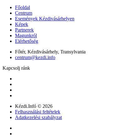
Főoldal
Centrum
Események Kézdivásárhelyen
Képek
Partnerek
Magunkról
Elérhetőség
Főtér, Kézdivásárhely, Transylvania
centrum@kezdi.info
Kapcsolj ránk
Kézdi.Infó © 2026
Felhasználási feltételek
Adatkezelési szabályzat