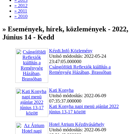
» 2013
» 2012
» 2011
» 2010
» Események, hírek, közlemények - 2022,
Június 14 - Kedd
Kézdi.Infó Közlemény
Utolsó módosítás: 2022-05-24
23:47:05.000000
Csángóföldi Reflexiók kiállítás a
Reménység Házában, Brassóban
Kati Konyha
Utolsó módosítás: 2022-06-09
07:35:37.000000
Kati Konyha napi menü ajánlat 2022
június 13-17 között
Hotel Atrium Kézdivásárhely
Utolsó módosítás: 2022-06-09