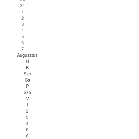
31
1
2
3
4
5
6
7
Augusztus
H
K
Sze
Cs
P
Szo
V
1
2
3
4
5
6