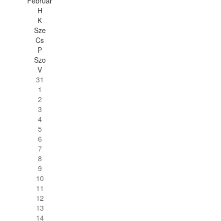
Február
H
K
Sze
Cs
P
Szo
V
31
1
2
3
4
5
6
7
8
9
10
11
12
13
14