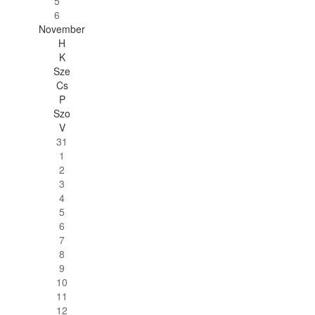
5
6
November
H
K
Sze
Cs
P
Szo
V
31
1
2
3
4
5
6
7
8
9
10
11
12