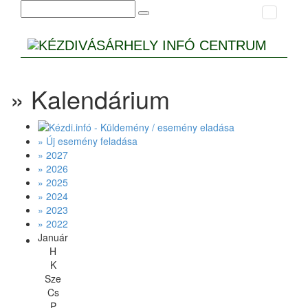
» Kalendárium
» Új esemény feladása
» 2027
» 2026
» 2025
» 2024
» 2023
» 2022
Január
H
K
Sze
Cs
P