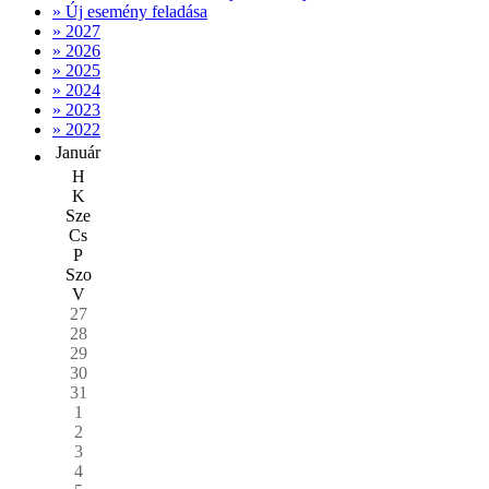
» Új esemény feladása
» 2027
» 2026
» 2025
» 2024
» 2023
» 2022
Január
H
K
Sze
Cs
P
Szo
V
27
28
29
30
31
1
2
3
4