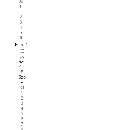
30
31
1
2
3
4
5
6
Február
H
K
Sze
Cs
P
Szo
V
31
1
2
3
4
5
6
7
8