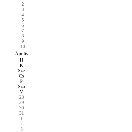
2
3
4
5
6
7
8
9
10
Április
H
K
Sze
Cs
P
Szo
V
28
29
30
31
1
2
3