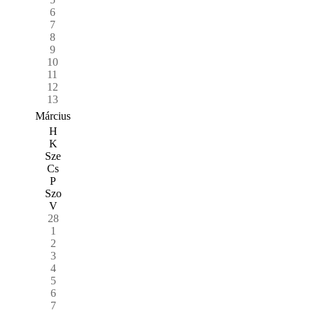
6
7
8
9
10
11
12
13
Március
H
K
Sze
Cs
P
Szo
V
28
1
2
3
4
5
6
7