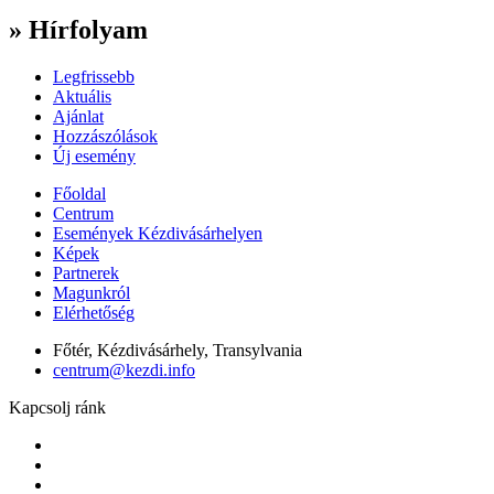
» Hírfolyam
Legfrissebb
Aktuális
Ajánlat
Hozzászólások
Új esemény
Főoldal
Centrum
Események Kézdivásárhelyen
Képek
Partnerek
Magunkról
Elérhetőség
Főtér, Kézdivásárhely, Transylvania
centrum@kezdi.info
Kapcsolj ránk