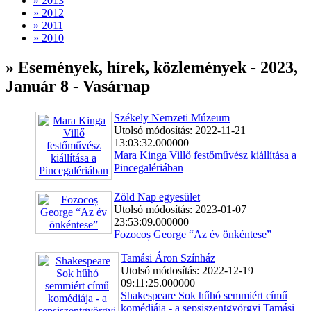
» 2013
» 2012
» 2011
» 2010
» Események, hírek, közlemények - 2023,
Január 8 - Vasárnap
Székely Nemzeti Múzeum
Utolsó módosítás: 2022-11-21
13:03:32.000000
Mara Kinga Villő festőművész kiállítása a
Pincegalériában
Zöld Nap egyesület
Utolsó módosítás: 2023-01-07
23:53:09.000000
Fozocoș George “Az év önkéntese”
Tamási Áron Színház
Utolsó módosítás: 2022-12-19
09:11:25.000000
Shakespeare Sok hűhó semmiért című
komédiája - a sepsiszentgyörgyi Tamási