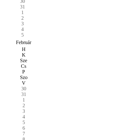
30
31
1
2
3
4
5
Február
H
K
Sze
Cs
P
Szo
V
30
31
1
2
3
4
5
6
7
8