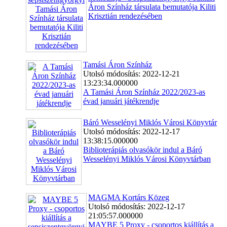
Áron Színház társulata bemutatója Kiliti
Krisztián rendezésében
Tamási Áron Színház
Utolsó módosítás: 2022-12-21
13:23:34.000000
A Tamási Áron Színház 2022/2023-as
évad januári játékrendje
Báró Wesselényi Miklós Városi Könyvtár
Utolsó módosítás: 2022-12-17
13:38:15.000000
Biblioterápiás olvasókör indul a Báró
Wesselényi Miklós Városi Könyvtárban
MAGMA Kortárs Közeg
Utolsó módosítás: 2022-12-17
21:05:57.000000
MAYBE 5 Proxy - csoportos kiállítás a