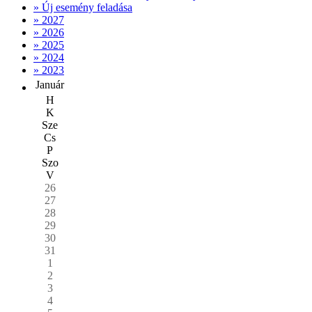
» Új esemény feladása
» 2027
» 2026
» 2025
» 2024
» 2023
Január
H
K
Sze
Cs
P
Szo
V
26
27
28
29
30
31
1
2
3
4