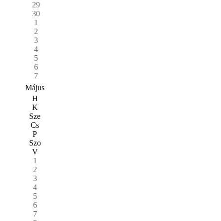
29
30
1
2
3
4
5
6
7
Május
H
K
Sze
Cs
P
Szo
V
1
2
3
4
5
6
7