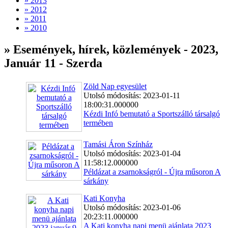
» 2013
» 2012
» 2011
» 2010
» Események, hírek, közlemények - 2023,
Január 11 - Szerda
Zöld Nap egyesület
Utolsó módosítás: 2023-01-11
18:00:31.000000
Kézdi Infó bemutató a Sportszálló társalgó
termében
Tamási Áron Színház
Utolsó módosítás: 2023-01-04
11:58:12.000000
Példázat a zsarnokságról - Újra műsoron A
sárkány
Kati Konyha
Utolsó módosítás: 2023-01-06
20:23:11.000000
A Kati konyha napi menü ajánlata 2023