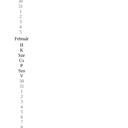
30
31
1
2
3
4
5
Február
H
K
Sze
Cs
P
Szo
V
30
31
1
2
3
4
5
6
7
8