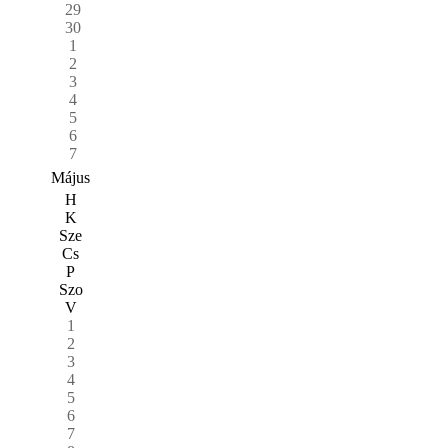
29
30
1
2
3
4
5
6
7
Május
H
K
Sze
Cs
P
Szo
V
1
2
3
4
5
6
7