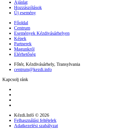
Ajánlat
Hozzászólások
Új esemény
Főoldal
Centrum
Események Kézdivásárhelyen
Képek
Partnerek
Magunkról
Elérhetőség
Főtér, Kézdivásárhely, Transylvania
centrum@kezdi.info
Kapcsolj ránk
Kézdi.Infó © 2026
Felhasználási feltételek
Adatkezelési szabályzat