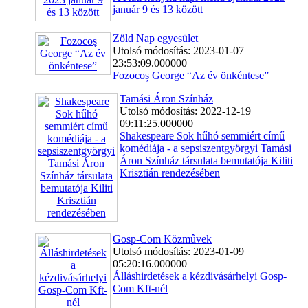
január 9 és 13 között
Zöld Nap egyesület
Utolsó módosítás: 2023-01-07
23:53:09.000000
Fozocoș George “Az év önkéntese”
Tamási Áron Színház
Utolsó módosítás: 2022-12-19
09:11:25.000000
Shakespeare Sok hűhó semmiért című
komédiája - a sepsiszentgyörgyi Tamási
Áron Színház társulata bemutatója Kiliti
Krisztián rendezésében
Gosp-Com Közmûvek
Utolsó módosítás: 2023-01-09
05:20:16.000000
Álláshirdetések a kézdivásárhelyi Gosp-
Com Kft-nél