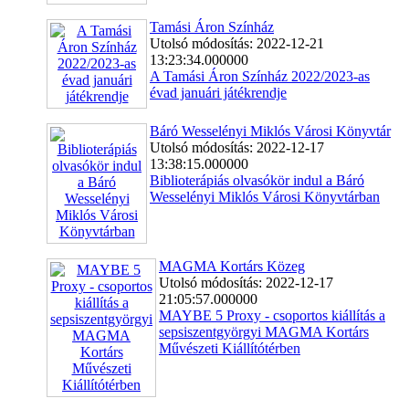
Tamási Áron Színház
Utolsó módosítás: 2022-12-21
13:23:34.000000
A Tamási Áron Színház 2022/2023-as
évad januári játékrendje
Báró Wesselényi Miklós Városi Könyvtár
Utolsó módosítás: 2022-12-17
13:38:15.000000
Biblioterápiás olvasókör indul a Báró
Wesselényi Miklós Városi Könyvtárban
MAGMA Kortárs Közeg
Utolsó módosítás: 2022-12-17
21:05:57.000000
MAYBE 5 Proxy - csoportos kiállítás a
sepsiszentgyörgyi MAGMA Kortárs
Művészeti Kiállítótérben