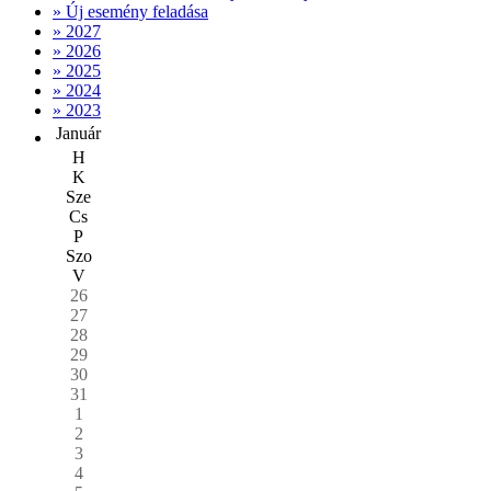
» Új esemény feladása
» 2027
» 2026
» 2025
» 2024
» 2023
Január
H
K
Sze
Cs
P
Szo
V
26
27
28
29
30
31
1
2
3
4