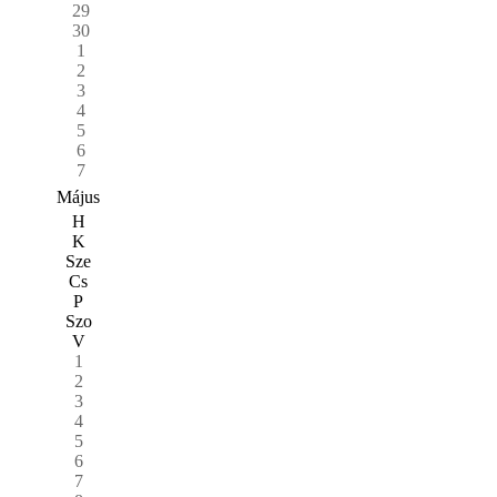
29
30
1
2
3
4
5
6
7
Május
H
K
Sze
Cs
P
Szo
V
1
2
3
4
5
6
7