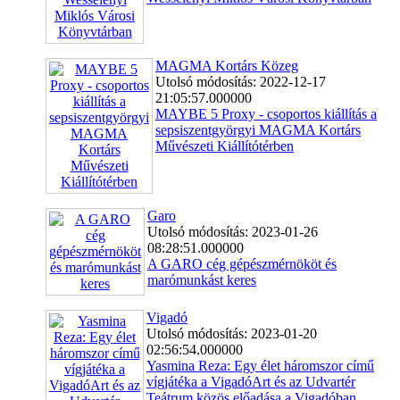
MAGMA Kortárs Közeg
Utolsó módosítás: 2022-12-17
21:05:57.000000
MAYBE 5 Proxy - csoportos kiállítás a
sepsiszentgyörgyi MAGMA Kortárs
Művészeti Kiállítótérben
Garo
Utolsó módosítás: 2023-01-26
08:28:51.000000
A GARO cég gépészmérnököt és
marómunkást keres
Vigadó
Utolsó módosítás: 2023-01-20
02:56:54.000000
Yasmina Reza: Egy élet háromszor című
vígjátéka a VigadóArt és az Udvartér
Teátrum közös előadása a Vigadóban