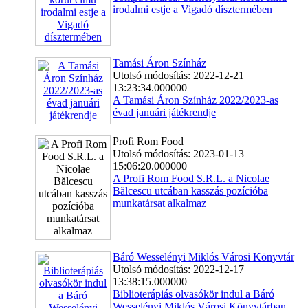
irodalmi estje a Vigadó dísztermében
Tamási Áron Színház
Utolsó módosítás: 2022-12-21
13:23:34.000000
A Tamási Áron Színház 2022/2023-as
évad januári játékrendje
Profi Rom Food
Utolsó módosítás: 2023-01-13
15:06:20.000000
A Profi Rom Food S.R.L. a Nicolae
Bălcescu utcában kasszás pozícióba
munkatársat alkalmaz
Báró Wesselényi Miklós Városi Könyvtár
Utolsó módosítás: 2022-12-17
13:38:15.000000
Biblioterápiás olvasókör indul a Báró
Wesselényi Miklós Városi Könyvtárban