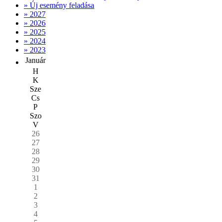
» Új esemény feladása
» 2027
» 2026
» 2025
» 2024
» 2023
Január
H
K
Sze
Cs
P
Szo
V
26
27
28
29
30
31
1
2
3
4