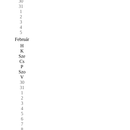
30
31
1
2
3
4
5
Február
H
K
Sze
Cs
P
Szo
V
30
31
1
2
3
4
5
6
7
8