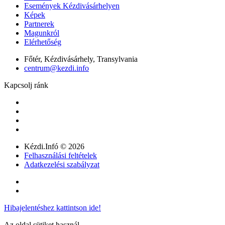
Események Kézdivásárhelyen
Képek
Partnerek
Magunkról
Elérhetőség
Főtér, Kézdivásárhely, Transylvania
centrum@kezdi.info
Kapcsolj ránk
Kézdi.Infó © 2026
Felhasználási feltételek
Adatkezelési szabályzat
Hibajelentéshez kattintson ide!
Az oldal sütiket használ.