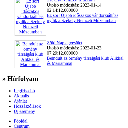
Utolsó módosítás: 2023-01-14
02:14:12.000000
Ez sör! Újabb időszakos vándorkiállítás
nyílik a Székely Nemzeti Múzeumban
Zöld Nap egyesület
Utolsó módosítás: 2023-01-23
07:29:12.000000
Beindult az örmény társalgási klub Alikkal
és Mariammal
» Hírfolyam
Legfrissebb
Aktuális
Ajánlat
Hozzászólások
Új esemény
Főoldal
Centrum