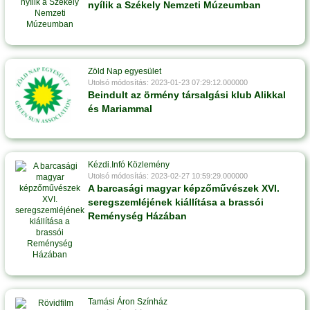
nyílik a Székely Nemzeti Múzeumban
Zöld Nap egyesület
Utolsó módosítás: 2023-01-23 07:29:12.000000
Beindult az örmény társalgási klub Alikkal
és Mariammal
Kézdi.Infó Közlemény
Utolsó módosítás: 2023-02-27 10:59:29.000000
A barcasági magyar képzőművészek XVI.
seregszemléjének kiállítása a brassói
Reménység Házában
Tamási Áron Színház