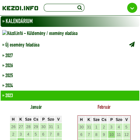
» KALENDÁRIUM
» Új esemény feladása
» 2027
» 2026
» 2025
» 2024
» 2023
Január
Február
H
K
Sze
Cs
P
Szo
V
H
K
Sze
Cs
P
Szo
V
26
27
28
29
30
31
1
30
31
1
2
3
4
5
2
3
4
5
6
7
8
6
7
8
9
10
11
12