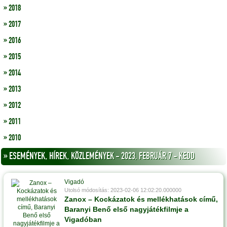
» 2018
» 2017
» 2016
» 2015
» 2014
» 2013
» 2012
» 2011
» 2010
» ESEMÉNYEK, HÍREK, KÖZLEMÉNYEK - 2023, FEBRUÁR 7 - KEDD
Vigadó
Utolsó módosítás: 2023-02-06 12:02:20.000000
Zanox – Kockázatok és mellékhatások című,
Baranyi Benő első nagyjátékfilmje a
Vigadóban