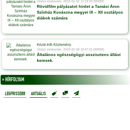
Utolsó módosítás: 2023-02-02 12:19:20.000000
Rövidfilm pályázatot hirdet a Tamási Áron
Színház Kovászna megyei IX – XII osztályos
diákok számára
Kézdi.Infó Közlemény
Utolsó módosítás: 2023-02-08 18:47:01.000000
Általános egészségügyi asszisztens állást
keresek.
» HÍRFOLYAM
LEGFRISSEBB
AKTUÁLIS