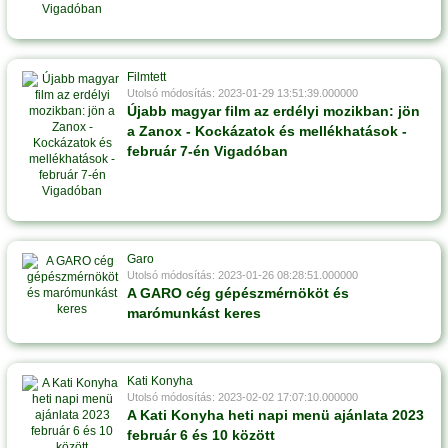
Filmtett
Utolsó módosítás: 2023-01-29 13:51:39.000000
Újabb magyar film az erdélyi mozikban: jön
a Zanox - Kockázatok és mellékhatások -
február 7-én Vigadóban
Garo
Utolsó módosítás: 2023-01-26 08:28:51.000000
A GARO cég gépészmérnököt és
marómunkást keres
Kati Konyha
Utolsó módosítás: 2023-02-02 17:07:10.000000
A Kati Konyha heti napi menü ajánlata 2023
február 6 és 10 között