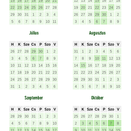
15
16
17
18
19
20
21
12
13
14
15
16
17
18
22
23
24
25
26
27
28
19
20
21
22
23
24
25
29
30
31
1
2
3
4
26
27
28
29
30
1
2
5
6
7
8
9
10
11
3
4
5
6
7
8
9
Július
Augusztus
H
K
Sze
Cs
P
Szo
V
H
K
Sze
Cs
P
Szo
V
26
27
28
29
30
1
2
31
1
2
3
4
5
6
3
4
5
6
7
8
9
7
8
9
10
11
12
13
10
11
12
13
14
15
16
14
15
16
17
18
19
20
17
18
19
20
21
22
23
21
22
23
24
25
26
27
24
25
26
27
28
29
30
28
29
30
31
1
2
3
31
1
2
3
4
5
6
4
5
6
7
8
9
10
Szeptember
Október
H
K
Sze
Cs
P
Szo
V
H
K
Sze
Cs
P
Szo
V
28
29
30
31
1
2
3
25
26
27
28
29
30
1
4
5
6
7
8
9
10
2
3
4
5
6
7
8
11
12
13
14
15
16
17
9
10
11
12
13
14
15