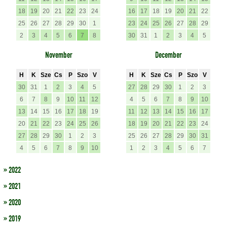
18
19
20
21
22
23
24
16
17
18
19
20
21
22
25
26
27
28
29
30
1
23
24
25
26
27
28
29
2
3
4
5
6
7
8
30
31
1
2
3
4
5
November
December
H
K
Sze
Cs
P
Szo
V
H
K
Sze
Cs
P
Szo
V
30
31
1
2
3
4
5
27
28
29
30
1
2
3
6
7
8
9
10
11
12
4
5
6
7
8
9
10
13
14
15
16
17
18
19
11
12
13
14
15
16
17
20
21
22
23
24
25
26
18
19
20
21
22
23
24
27
28
29
30
1
2
3
25
26
27
28
29
30
31
4
5
6
7
8
9
10
1
2
3
4
5
6
7
» 2022
» 2021
» 2020
» 2019