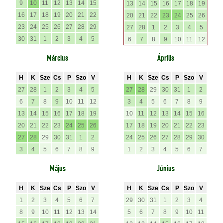
9
10
11
12
13
14
15
13
14
15
16
17
18
19
16
17
18
19
20
21
22
20
21
22
23
24
25
26
23
24
25
26
27
28
29
27
28
1
2
3
4
5
30
31
1
2
3
4
5
6
7
8
9
10
11
12
Március
Április
H
K
Sze
Cs
P
Szo
V
H
K
Sze
Cs
P
Szo
V
27
28
1
2
3
4
5
27
28
29
30
31
1
2
6
7
8
9
10
11
12
3
4
5
6
7
8
9
13
14
15
16
17
18
19
10
11
12
13
14
15
16
20
21
22
23
24
25
26
17
18
19
20
21
22
23
27
28
29
30
31
1
2
24
25
26
27
28
29
30
3
4
5
6
7
8
9
1
2
3
4
5
6
7
Május
Június
H
K
Sze
Cs
P
Szo
V
H
K
Sze
Cs
P
Szo
V
1
2
3
4
5
6
7
29
30
31
1
2
3
4
8
9
10
11
12
13
14
5
6
7
8
9
10
11