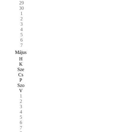
29
30
1
2
3
4
5
6
7
Május
H
K
Sze
Cs
P
Szo
V
1
2
3
4
5
6
7