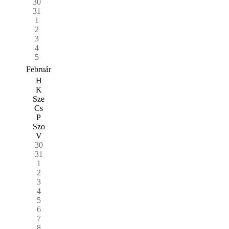
30
31
1
2
3
4
5
Február
H
K
Sze
Cs
P
Szo
V
30
31
1
2
3
4
5
6
7
8