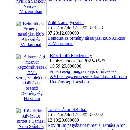
Zöld Nap egyesület
Utolsó módosítás: 2023-01-23
07:29:12.000000
Beindult az örmény társalgási klub Alikkal
és Mariammal
Kézdi.Infó Közlemény
Utolsó módosítás: 2023-02-27
10:59:29.000000
A barcasági magyar képzőművészek
XVI. seregszemléjének kiállítása a brassói
Reménység Házában
Tamási Áron Színház
Utolsó módosítás: 2023-02-02
12:19:20.000000
Rövidfilm pályázatot hirdet a Tamási Áron