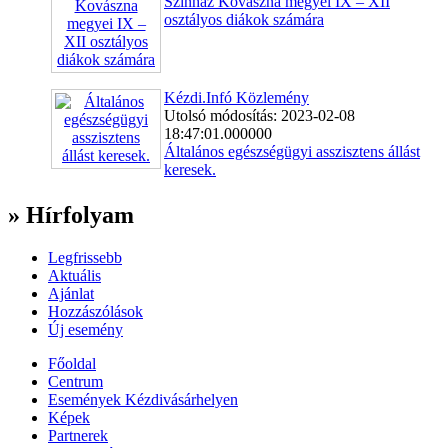
Színház Kovászna megyei IX – XII
osztályos diákok számára
Kézdi.Infó Közlemény
Utolsó módosítás: 2023-02-08
18:47:01.000000
Általános egészségügyi asszisztens állást
keresek.
» Hírfolyam
Legfrissebb
Aktuális
Ajánlat
Hozzászólások
Új esemény
Főoldal
Centrum
Események Kézdivásárhelyen
Képek
Partnerek