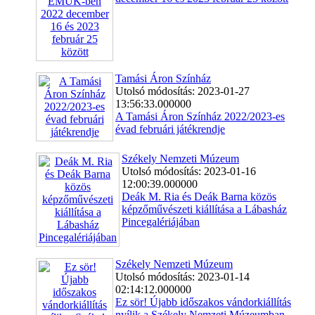
Tamási Áron Színház
Utolsó módosítás: 2023-01-27
13:56:33.000000
A Tamási Áron Színház 2022/2023-es
évad februári játékrendje
Székely Nemzeti Múzeum
Utolsó módosítás: 2023-01-16
12:00:39.000000
Deák M. Ria és Deák Barna közös
képzőművészeti kiállítása a Lábasház
Pincegalériájában
Székely Nemzeti Múzeum
Utolsó módosítás: 2023-01-14
02:14:12.000000
Ez sör! Újabb időszakos vándorkiállítás
nyílik a Székely Nemzeti Múzeumban