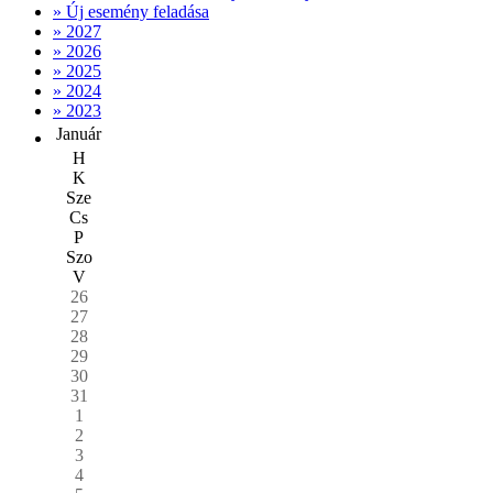
» Új esemény feladása
» 2027
» 2026
» 2025
» 2024
» 2023
Január
H
K
Sze
Cs
P
Szo
V
26
27
28
29
30
31
1
2
3
4