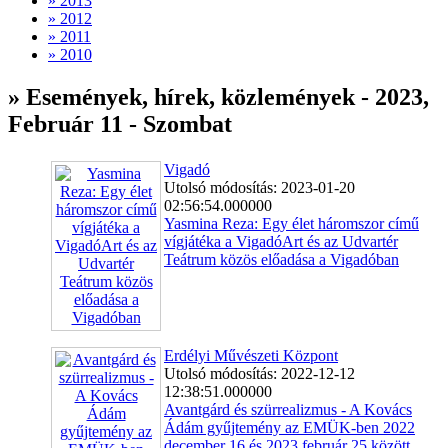
» 2013
» 2012
» 2011
» 2010
» Események, hírek, közlemények - 2023,
Február 11 - Szombat
Vigadó
Utolsó módosítás: 2023-01-20
02:56:54.000000
Yasmina Reza: Egy élet háromszor című
vígjátéka a VigadóArt és az Udvartér
Teátrum közös előadása a Vigadóban
Erdélyi Művészeti Központ
Utolsó módosítás: 2022-12-12
12:38:51.000000
Avantgárd és szürrealizmus - A Kovács
Ádám gyűjtemény az EMÜK-ben 2022
december 16 és 2023 február 25 között