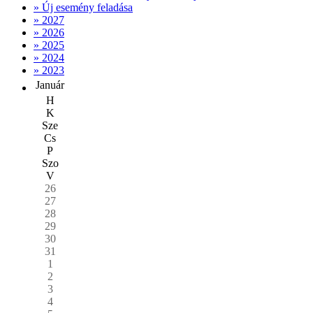
» Új esemény feladása
» 2027
» 2026
» 2025
» 2024
» 2023
Január
H
K
Sze
Cs
P
Szo
V
26
27
28
29
30
31
1
2
3
4