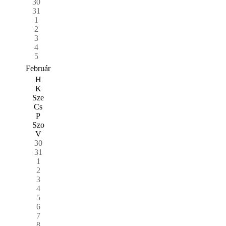
30
31
1
2
3
4
5
Február
H
K
Sze
Cs
P
Szo
V
30
31
1
2
3
4
5
6
7
8