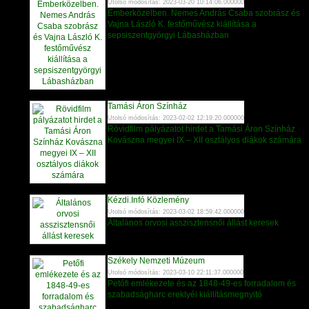
Utolsó módosítás: 2023-03-20 10:14:06.000000
Emberközelben. Nemes András Csaba szobrász és
Vajna László K. festőművész kiállítása a
sepsiszentgyörgyi Lábasházban
Tamási Áron Színház
Utolsó módosítás: 2023-02-02 12:19:20.000000
Rövidfilm pályázatot hirdet a Tamási Áron Színház
Kovászna megyei IX – XII osztályos diákok számára
Kézdi.Infó Közlemény
Utolsó módosítás: 2023-03-02 18:59:42.000000
Általános orvosi asszisztensnői állást keresek
Székely Nemzeti Múzeum
Utolsó módosítás: 2023-03-10 22:11:37.000000
Petőfi emlékezete és az 1848-49-es forradalom és
szabadságharc ereklyéi kiállításmegnyitó