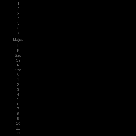
1
2
3
4
5
6
7
Május
H
K
Sze
Cs
P
Szo
V
1
2
3
4
5
6
7
8
9
10
11
12