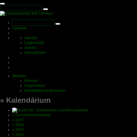
Centrum
Aktuális
Legfrissebb
Ajánlat
Kalendárium
Belépés
Belépés
Regisztráció
Elfelejtettem a jelszavam
» Kalendárium
» Új esemény feladása
» 2027
» 2026
» 2025
» 2024