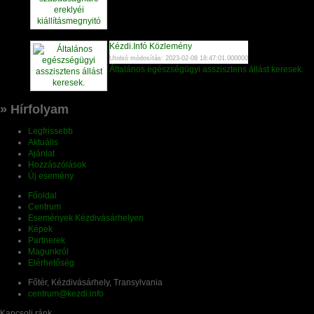
Kézdi.Infó Közlemény
Utolsó módosítás: 2023-02-08 18:47:01.000000
Általános egészségügyi asszisztens állást keresek.
» Hírfolyam
Legfrissebb
Aktuális
Ajánlat
Hozzászólások
Új esemény
Főoldal
Centrum
Események Kézdivásárhelyen
Képek
Partnerek
Magunkról
Elérhetőség
Főtér, Kézdivásárhely, Transylvania
centrum@kezdi.info
Kapcsolj ránk