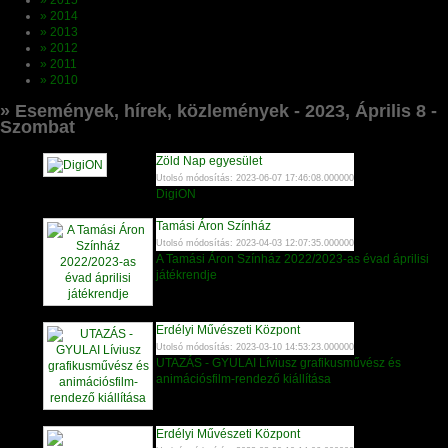
» 2015
» 2014
» 2013
» 2012
» 2011
» 2010
» Események, hírek, közlemények - 2023, Április 8 -
Szombat
Zöld Nap egyesület
Utolsó módosítás: 2023-06-07 17:46:08.000000
DigiON
Tamási Áron Színház
Utolsó módosítás: 2023-04-03 12:07:35.000000
A Tamási Áron Színház 2022/2023-as évad áprilisi
játékrendje
Erdélyi Művészeti Központ
Utolsó módosítás: 2023-03-10 14:53:23.000000
UTAZÁS - GYULAI Líviusz grafikusművész és
animációsfilm-rendező kiállítása
Erdélyi Művészeti Központ