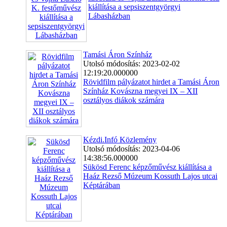
kiállítása a sepsiszentgyörgyi
Lábasházban
Tamási Áron Színház
Utolsó módosítás: 2023-02-02
12:19:20.000000
Rövidfilm pályázatot hirdet a Tamási Áron
Színház Kovászna megyei IX – XII
osztályos diákok számára
Kézdi.Infó Közlemény
Utolsó módosítás: 2023-04-06
14:38:56.000000
Sükösd Ferenc képzőművész kiállítása a
Haáz Rezső Múzeum Kossuth Lajos utcai
Képtárában