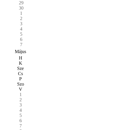
29
30
1
2
3
4
5
6
7
Május
H
K
Sze
Cs
P
Szo
V
1
2
3
4
5
6
7