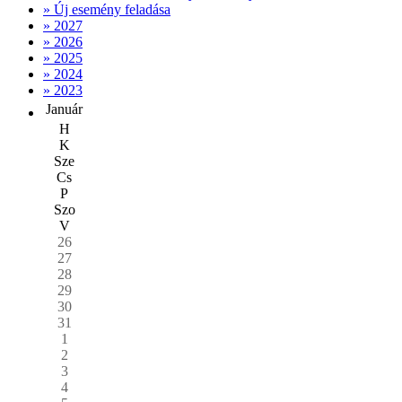
» Új esemény feladása
» 2027
» 2026
» 2025
» 2024
» 2023
Január
H
K
Sze
Cs
P
Szo
V
26
27
28
29
30
31
1
2
3
4