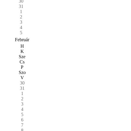
30
31
1
2
3
4
5
Február
H
K
Sze
Cs
P
Szo
V
30
31
1
2
3
4
5
6
7
8