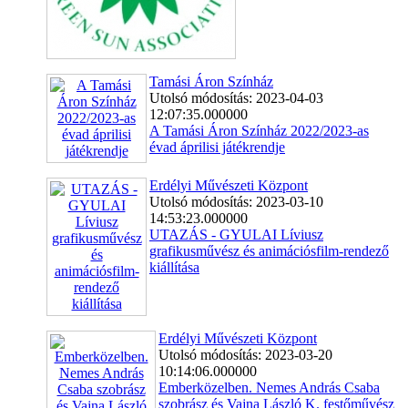
Tamási Áron Színház
Utolsó módosítás: 2023-04-03
12:07:35.000000
A Tamási Áron Színház 2022/2023-as
évad áprilisi játékrendje
Erdélyi Művészeti Központ
Utolsó módosítás: 2023-03-10
14:53:23.000000
UTAZÁS - GYULAI Líviusz
grafikusművész és animációsfilm-rendező
kiállítása
Erdélyi Művészeti Központ
Utolsó módosítás: 2023-03-20
10:14:06.000000
Emberközelben. Nemes András Csaba
szobrász és Vajna László K. festőművész