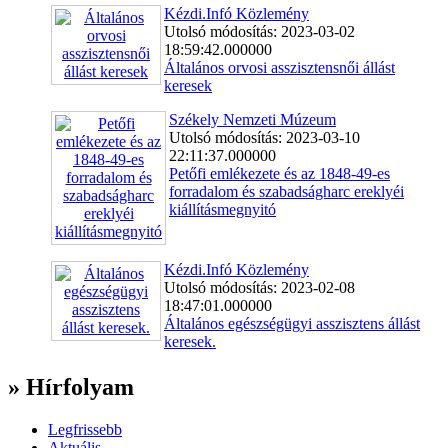
Kézdi.Infó Közlemény
Utolsó módosítás: 2023-03-02
18:59:42.000000
Általános orvosi asszisztensnői állást
keresek
Székely Nemzeti Múzeum
Utolsó módosítás: 2023-03-10
22:11:37.000000
Petőfi emlékezete és az 1848-49-es
forradalom és szabadságharc ereklyéi
kiállításmegnyitó
Kézdi.Infó Közlemény
Utolsó módosítás: 2023-02-08
18:47:01.000000
Általános egészségügyi asszisztens állást
keresek.
» Hírfolyam
Legfrissebb
Aktuális