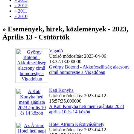
» 2013
» 2012
» 2011
» 2010
» Események, hírek, közlemények - 2023,
Április 13 - Csütörtök
Vigadó
Utolsó módosítás: 2023-04-06
13:32:13.000000
György Botond - Akkufeszültség alacsony
című humorestje a Vigadóban
Kati Konyha
Utolsó módosítás: 2023-04-12
15:57:35.000000
A Kati Konyha heti menü ajánlata 2023
április 10 és 14 között
Hotel Atrium Kézdivásárhely
Utolsó módosítás: 2023-04-12