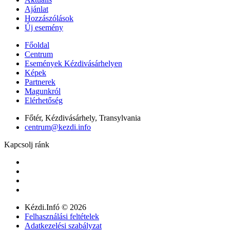
Ajánlat
Hozzászólások
Új esemény
Főoldal
Centrum
Események Kézdivásárhelyen
Képek
Partnerek
Magunkról
Elérhetőség
Főtér, Kézdivásárhely, Transylvania
centrum@kezdi.info
Kapcsolj ránk
Kézdi.Infó © 2026
Felhasználási feltételek
Adatkezelési szabályzat