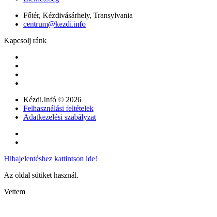
Főtér, Kézdivásárhely, Transylvania
centrum@kezdi.info
Kapcsolj ránk
Kézdi.Infó © 2026
Felhasználási feltételek
Adatkezelési szabályzat
Hibajelentéshez kattintson ide!
Az oldal sütiket használ.
Vettem