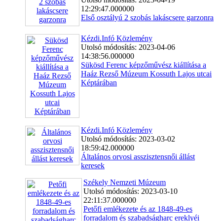
12:29:47.000000
Első osztályú 2 szobás lakáscsere garzonra
Kézdi.Infó Közlemény
Utolsó módosítás: 2023-04-06
14:38:56.000000
Sükösd Ferenc képzőművész kiállítása a
Haáz Rezső Múzeum Kossuth Lajos utcai
Képtárában
Kézdi.Infó Közlemény
Utolsó módosítás: 2023-03-02
18:59:42.000000
Általános orvosi asszisztensnői állást
keresek
Székely Nemzeti Múzeum
Utolsó módosítás: 2023-03-10
22:11:37.000000
Petőfi emlékezete és az 1848-49-es
forradalom és szabadságharc ereklyéi