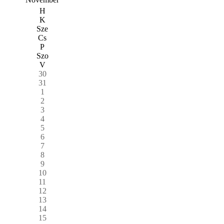
H
K
Sze
Cs
P
Szo
V
30
31
1
2
3
4
5
6
7
8
9
10
11
12
13
14
15