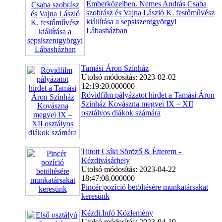
Emberközelben. Nemes András Csaba
szobrász és Vajna László K. festőművész
kiállítása a sepsiszentgyörgyi
Lábasházban
Tamási Áron Színház
Utolsó módosítás: 2023-02-02
12:19:20.000000
Rövidfilm pályázatot hirdet a Tamási Áron
Színház Kovászna megyei IX – XII
osztályos diákok számára
Tiltott Csíki Söröző & Étterem -
Kézdivásárhely
Utolsó módosítás: 2023-04-22
18:47:08.000000
Pincér pozíció betöltésére munkatársakat
keresünk
Kézdi.Infó Közlemény
Utolsó módosítás: 2023-04-19