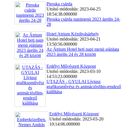
Piroska csárda
Utolsó módosítás: 2023-04-25
18:54:38.000000
Piroska csárda napimenü 2023 április 24-
28
Hotel Atrium Kézdivásárhely
Utolsó módosítás: 2023-04-21
13:50:56.000000
Az Átrium Hotel heti napi menü ajánlata
2023 április 24 és 28 között
Erdélyi Művészeti Központ
Utolsó módosítás: 2023-03-10
14:53:23.000000
UTAZÁS - GYULAI Líviusz
grafikusművész és animációsfilm-rendező
kiállítása
Erdélyi Művészeti Központ
Utolsó módosítás: 2023-03-20
10:14:06.000000