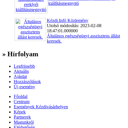
kiállításmegnyitó
Kézdi.Infó Közlemény
Utolsó módosítás: 2023-02-08
18:47:01.000000
Általános egészségügyi asszisztens állást
keresek.
» Hírfolyam
Legfrissebb
Aktuális
Ajánlat
Hozzászólások
Új esemény
Főoldal
Centrum
Események Kézdivásárhelyen
Képek
Partnerek
Magunkról
Elérhetőség