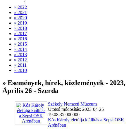
7
» 2022
» 2021
» 2020
» 2019
» 2018
» 2017
» 2016
» 2015
» 2014
» 2013
» 2012
» 2011
» 2010
» Események, hírek, közlemények - 2023,
Április 26 - Szerda
Székely Nemzeti Múzeum
Utolsó módosítás: 2023-04-25
19:08:35.000000
Kós Károly életútja kiállítás a Sepsi OSK
Arénában