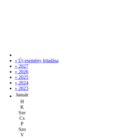
» Új esemény feladása
» 2027
» 2026
» 2025
» 2024
» 2023
Január
H
K
Sze
Cs
P
Szo
V