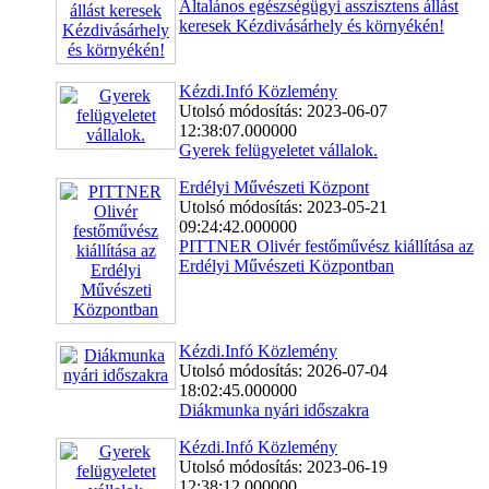
Általános egészségügyi asszisztens állást
keresek Kézdivásárhely és környékén!
Kézdi.Infó Közlemény
Utolsó módosítás: 2023-06-07
12:38:07.000000
Gyerek felügyeletet vállalok.
Erdélyi Művészeti Központ
Utolsó módosítás: 2023-05-21
09:24:42.000000
PITTNER Olivér festőművész kiállítása az
Erdélyi Művészeti Központban
Kézdi.Infó Közlemény
Utolsó módosítás: 2026-07-04
18:02:45.000000
Diákmunka nyári időszakra
Kézdi.Infó Közlemény
Utolsó módosítás: 2023-06-19
12:38:12.000000