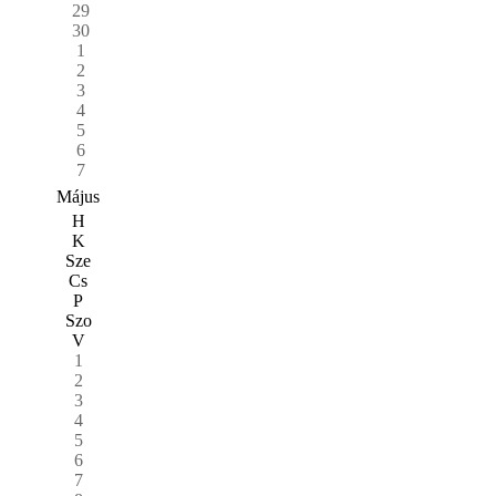
29
30
1
2
3
4
5
6
7
Május
H
K
Sze
Cs
P
Szo
V
1
2
3
4
5
6
7