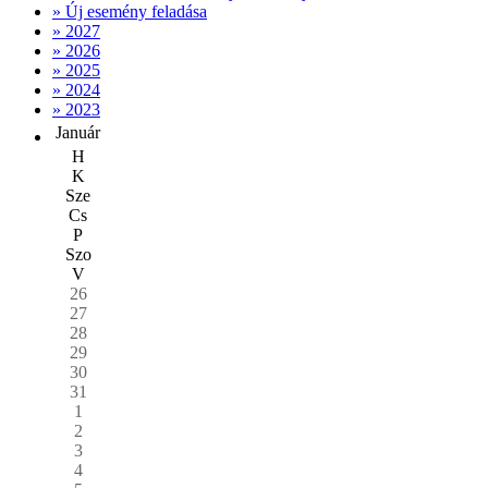
» Új esemény feladása
» 2027
» 2026
» 2025
» 2024
» 2023
Január
H
K
Sze
Cs
P
Szo
V
26
27
28
29
30
31
1
2
3
4