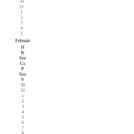
30
31
1
2
3
4
5
Február
H
K
Sze
Cs
P
Szo
V
30
31
1
2
3
4
5
6
7
8