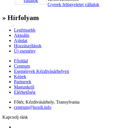
Gyerek felügyeletet vállalok
» Hírfolyam
Legfrissebb
Aktuális
Ajánlat
Hozzászólások
Új esemény
Főoldal
Centrum
Események Kézdivásárhelyen
Képek
Partnerek
Magunkról
Elérhetőség
Főtér, Kézdivásárhely, Transylvania
centrum@kezdi.info
Kapcsolj ránk