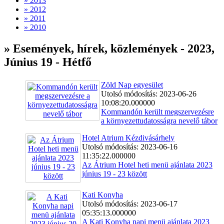
» 2013
» 2012
» 2011
» 2010
» Események, hírek, közlemények - 2023,
Június 19 - Hétfő
Zöld Nap egyesület
Utolsó módosítás: 2023-06-26
10:08:20.000000
Kommandón került megszervezésre
a környezettudatosságra nevelő tábor
Hotel Atrium Kézdivásárhely
Utolsó módosítás: 2023-06-16
11:35:22.000000
Az Átrium Hotel heti menü ajánlata 2023
június 19 - 23 között
Kati Konyha
Utolsó módosítás: 2023-06-17
05:35:13.000000
A Kati Konyha napi menü ajánlata 2023