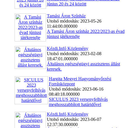
június 20 és 24 között
Tamási Áron Színház
Utolsó módosítás: 2023-05-26
11:44:00.000000
A Tamási Áron színház 2022/2023-as évad
júniusi játékrendje
Kézdi.Infó Közlemény
Utolsó módosítás: 2023-02-08
18:47:01.000000
Általános egészségügyi asszisztens állást
keresek.
Hargita Megyei Hagyományőrzési
Forrásközpont
Utolsó módosítás: 2023-06-16
08:40:18.000000
SICULUS 2023 versenyfelhívás
meghosszabbított határidővel
Kézdi.Infó Közlemény
Utolsó módosítás: 2023-06-07
12:37:30.000000