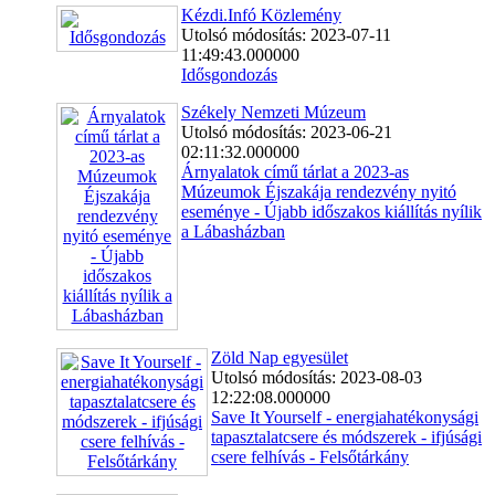
Kézdi.Infó Közlemény
Utolsó módosítás: 2023-07-11
11:49:43.000000
Idősgondozás
Székely Nemzeti Múzeum
Utolsó módosítás: 2023-06-21
02:11:32.000000
Árnyalatok című tárlat a 2023-as
Múzeumok Éjszakája rendezvény nyitó
eseménye - Újabb időszakos kiállítás nyílik
a Lábasházban
Zöld Nap egyesület
Utolsó módosítás: 2023-08-03
12:22:08.000000
Save It Yourself - energiahatékonysági
tapasztalatcsere és módszerek - ifjúsági
csere felhívás - Felsőtárkány