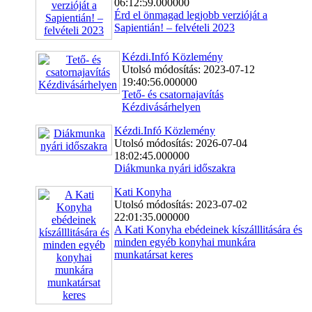
06:12:59.000000
Érd el önmagad legjobb verzióját a
Sapientián! – felvételi 2023
Kézdi.Infó Közlemény
Utolsó módosítás: 2023-07-12
19:40:56.000000
Tető- és csatornajavítás
Kézdivásárhelyen
Kézdi.Infó Közlemény
Utolsó módosítás: 2026-07-04
18:02:45.000000
Diákmunka nyári időszakra
Kati Konyha
Utolsó módosítás: 2023-07-02
22:01:35.000000
A Kati Konyha ebédeinek kíszálllitására és
minden egyéb konyhai munkára
munkatársat keres