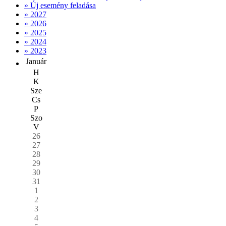
» Új esemény feladása
» 2027
» 2026
» 2025
» 2024
» 2023
Január
H
K
Sze
Cs
P
Szo
V
26
27
28
29
30
31
1
2
3
4