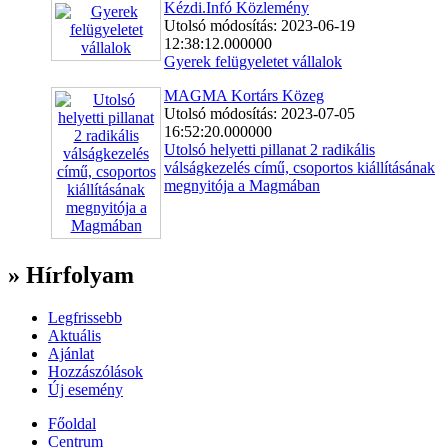
Kézdi.Infó Közlemény
Utolsó módosítás: 2023-06-19
12:38:12.000000
Gyerek felügyeletet vállalok
MAGMA Kortárs Közeg
Utolsó módosítás: 2023-07-05
16:52:20.000000
Utolsó helyetti pillanat 2 radikális
válságkezelés című, csoportos kiállításának
megnyitója a Magmában
» Hírfolyam
Legfrissebb
Aktuális
Ajánlat
Hozzászólások
Új esemény
Főoldal
Centrum