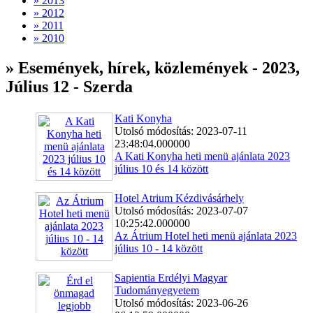
» 2013
» 2012
» 2011
» 2010
» Események, hírek, közlemények - 2023,
Július 12 - Szerda
Kati Konyha
Utolsó módosítás: 2023-07-11
23:48:04.000000
A Kati Konyha heti menü ajánlata 2023
július 10 és 14 között
Hotel Atrium Kézdivásárhely
Utolsó módosítás: 2023-07-07
10:25:42.000000
Az Átrium Hotel heti menü ajánlata 2023
július 10 - 14 között
Sapientia Erdélyi Magyar
Tudományegyetem
Utolsó módosítás: 2023-06-26