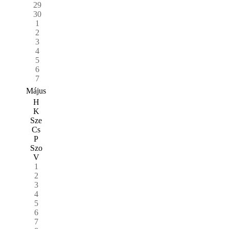
29
30
1
2
3
4
5
6
7
Május
H
K
Sze
Cs
P
Szo
V
1
2
3
4
5
6
7