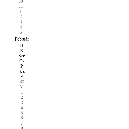
30
31
1
2
3
4
5
Február
H
K
Sze
Cs
P
Szo
V
30
31
1
2
3
4
5
6
7
8