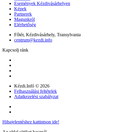
Események Kézdivásárhelyen
Képek
Partnerek
Magunkról
Elérhetőség
Főtér, Kézdivásárhely, Transylvania
centrum@kezdi.info
Kapcsolj ránk
Kézdi.Infó © 2026
Felhasználási feltételek
Adatkezelési szabályzat
Hibajelentéshez kattintson ide!
Az oldal sütiket használ.