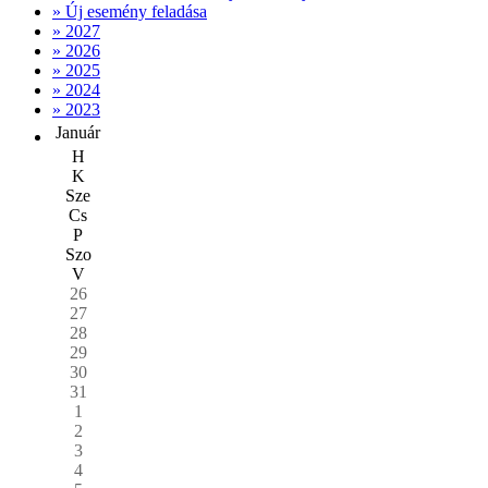
» Új esemény feladása
» 2027
» 2026
» 2025
» 2024
» 2023
Január
H
K
Sze
Cs
P
Szo
V
26
27
28
29
30
31
1
2
3
4