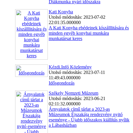
Diákmunka nyári időszakra
Kati Konyha
Utolsó módosítás: 2023-07-02
22:01:35.000000
A Kati Konyha ebédeinek kíszálllitására és
minden egyéb konyhai munkára
munkatársat keres
Kézdi.Infó Közlemény
Utolsó módosítás: 2023-07-11
11:49:43.000000
Idősgondozás
Székely Nemzeti Múzeum
Utolsó módosítás: 2023-06-21
02:11:32.000000
Árnyalatok című tárlat a 2023-as
Múzeumok Éjszakája rendezvény nyitó
eseménye - Újabb időszakos kiállítás nyílik
a Lábasházban