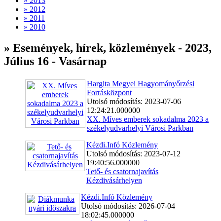
» 2013
» 2012
» 2011
» 2010
» Események, hírek, közlemények - 2023,
Július 16 - Vasárnap
Hargita Megyei Hagyományőrzési
Forrásközpont
Utolsó módosítás: 2023-07-06
12:24:21.000000
XX. Míves emberek sokadalma 2023 a
székelyudvarhelyi Városi Parkban
Kézdi.Infó Közlemény
Utolsó módosítás: 2023-07-12
19:40:56.000000
Tető- és csatornajavítás
Kézdivásárhelyen
Kézdi.Infó Közlemény
Utolsó módosítás: 2026-07-04
18:02:45.000000