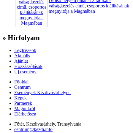
Utolsó helyetti pillanat 2 radikális
válságkezelés című, csoportos kiállításának
megnyitója a Magmában
» Hírfolyam
Legfrissebb
Aktuális
Ajánlat
Hozzászólások
Új esemény
Főoldal
Centrum
Események Kézdivásárhelyen
Képek
Partnerek
Magunkról
Elérhetőség
Főtér, Kézdivásárhely, Transylvania
centrum@kezdi.info