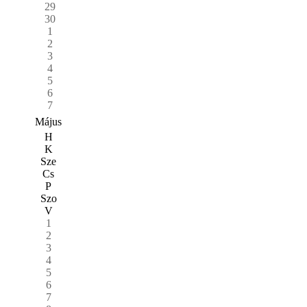
29
30
1
2
3
4
5
6
7
Május
H
K
Sze
Cs
P
Szo
V
1
2
3
4
5
6
7