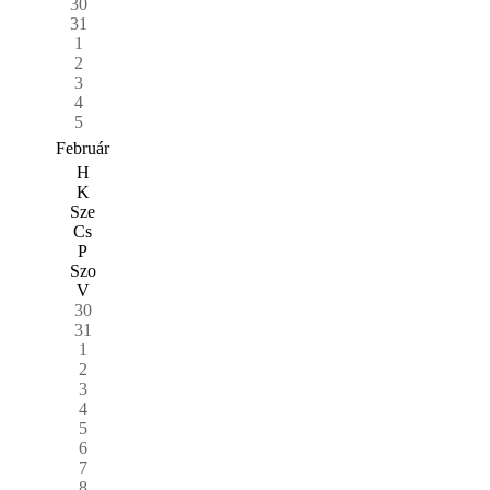
30
31
1
2
3
4
5
Február
H
K
Sze
Cs
P
Szo
V
30
31
1
2
3
4
5
6
7
8