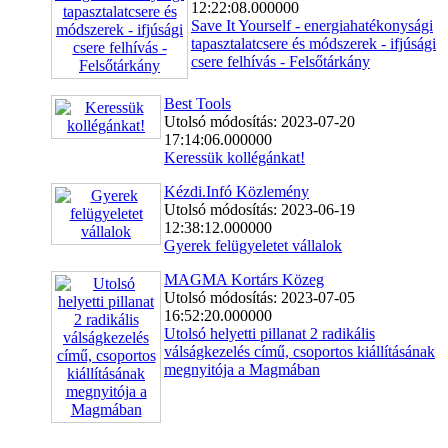
12:22:08.000000
Save It Yourself - energiahatékonysági
tapasztalatcsere és módszerek - ifjúsági
csere felhívás - Felsőtárkány
Best Tools
Utolsó módosítás: 2023-07-20
17:14:06.000000
Keressük kollégánkat!
Kézdi.Infó Közlemény
Utolsó módosítás: 2023-06-19
12:38:12.000000
Gyerek felügyeletet vállalok
MAGMA Kortárs Közeg
Utolsó módosítás: 2023-07-05
16:52:20.000000
Utolsó helyetti pillanat 2 radikális
válságkezelés című, csoportos kiállításának
megnyitója a Magmában