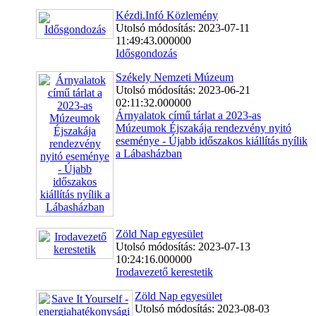
Kézdi.Infó Közlemény
Utolsó módosítás: 2023-07-11
11:49:43.000000
Idősgondozás
Székely Nemzeti Múzeum
Utolsó módosítás: 2023-06-21
02:11:32.000000
Árnyalatok című tárlat a 2023-as
Múzeumok Éjszakája rendezvény nyitó
eseménye - Újabb időszakos kiállítás nyílik
a Lábasházban
Zöld Nap egyesület
Utolsó módosítás: 2023-07-13
10:24:16.000000
Irodavezető kerestetik
Zöld Nap egyesület
Utolsó módosítás: 2023-08-03