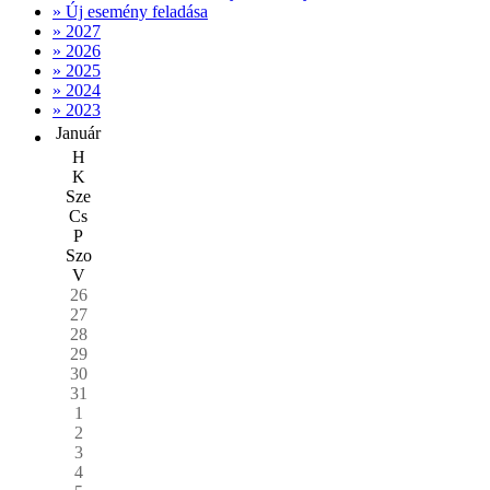
» Új esemény feladása
» 2027
» 2026
» 2025
» 2024
» 2023
Január
H
K
Sze
Cs
P
Szo
V
26
27
28
29
30
31
1
2
3
4