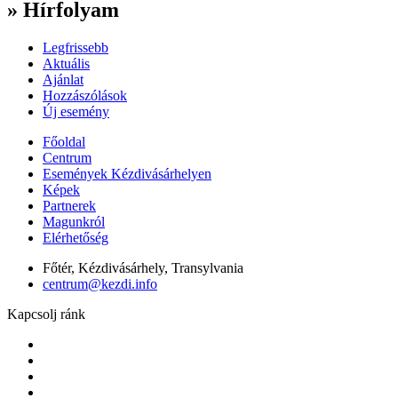
» Hírfolyam
Legfrissebb
Aktuális
Ajánlat
Hozzászólások
Új esemény
Főoldal
Centrum
Események Kézdivásárhelyen
Képek
Partnerek
Magunkról
Elérhetőség
Főtér, Kézdivásárhely, Transylvania
centrum@kezdi.info
Kapcsolj ránk