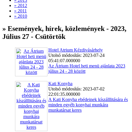
» 2013
» 2012
» 2011
» 2010
» Események, hírek, közlemények - 2023,
Július 27 - Csütörtök
Hotel Atrium Kézdivásárhely
Utolsó módosítás: 2023-07-24
05:41:07.000000
Az Átrium Hotel heti menü ajánlata 2023
július 24 - 28 között
Kati Konyha
Utolsó módosítás: 2023-07-02
22:01:35.000000
A Kati Konyha ebédeinek kíszálllitására és
minden egyéb konyhai munkára
munkatársat keres