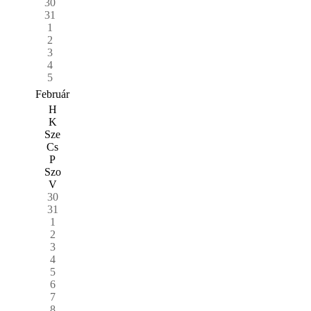
30
31
1
2
3
4
5
Február
H
K
Sze
Cs
P
Szo
V
30
31
1
2
3
4
5
6
7
8