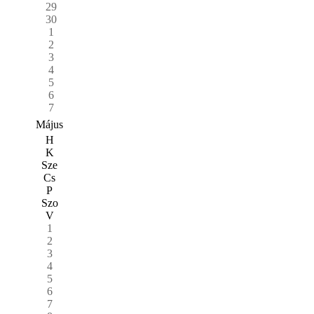
29
30
1
2
3
4
5
6
7
Május
H
K
Sze
Cs
P
Szo
V
1
2
3
4
5
6
7