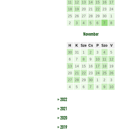
11
12
13
14
15
16
17
18
19
20
21
22
23
24
25
26
27
28
29
30
1
2
3
4
5
6
7
8
November
H
K
Sze
Cs
P
Szo
V
30
31
1
2
3
4
5
6
7
8
9
10
11
12
13
14
15
16
17
18
19
20
21
22
23
24
25
26
27
28
29
30
1
2
3
4
5
6
7
8
9
10
» 2022
» 2021
» 2020
» 2019