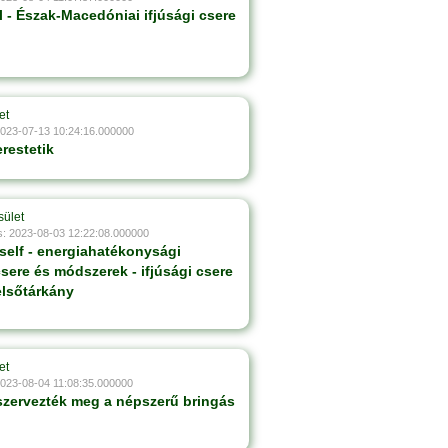
al - Észak-Macedóniai ifjúsági csere
et
2023-07-13 10:24:16.000000
restetik
sület
s: 2023-08-03 12:22:08.000000
rself - energiahatékonysági
csere és módszerek - ifjúsági csere
elsőtárkány
et
2023-08-04 11:08:35.000000
szervezték meg a népszerű bringás