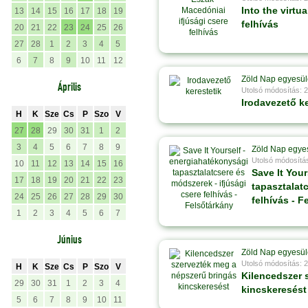
Into the virtu
13
14
15
16
17
18
19
felhívás
20
21
22
23
24
25
26
27
28
1
2
3
4
5
6
7
8
9
10
11
12
Zöld Nap egyesül
Április
Utolsó módosítás: 
Irodavezető ke
H
K
Sze
Cs
P
Szo
V
27
28
29
30
31
1
2
3
4
5
6
7
8
9
Zöld Nap egye
Utolsó módosítá
10
11
12
13
14
15
16
Save It You
17
18
19
20
21
22
23
tapasztalat
24
25
26
27
28
29
30
felhívás - F
1
2
3
4
5
6
7
Június
Zöld Nap egyesül
Utolsó módosítás: 
H
K
Sze
Cs
P
Szo
V
Kilencedszer 
29
30
31
1
2
3
4
kincskeresést
5
6
7
8
9
10
11