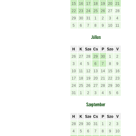
15
16
17
18
19
20
21
22
23
24
25
26
27
28
29
30
31
1
2
3
4
5
6
7
8
9
10
11
Július
H
K
Sze
Cs
P
Szo
V
26
27
28
29
30
1
2
3
4
5
6
7
8
9
10
11
12
13
14
15
16
17
18
19
20
21
22
23
24
25
26
27
28
29
30
31
1
2
3
4
5
6
Szeptember
H
K
Sze
Cs
P
Szo
V
28
29
30
31
1
2
3
4
5
6
7
8
9
10