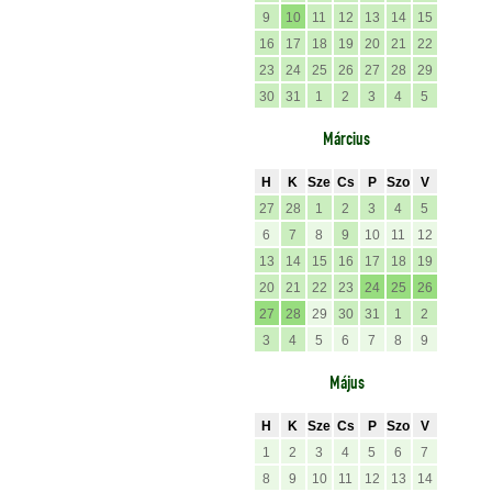
9
10
11
12
13
14
15
16
17
18
19
20
21
22
23
24
25
26
27
28
29
30
31
1
2
3
4
5
Március
H
K
Sze
Cs
P
Szo
V
27
28
1
2
3
4
5
6
7
8
9
10
11
12
13
14
15
16
17
18
19
20
21
22
23
24
25
26
27
28
29
30
31
1
2
3
4
5
6
7
8
9
Május
H
K
Sze
Cs
P
Szo
V
1
2
3
4
5
6
7
8
9
10
11
12
13
14