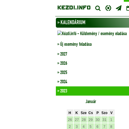
» KALENDÁRIUM
» Új esemény feladása
» 2027
» 2026
» 2025
» 2024
» 2023
Január
H
K
Sze
Cs
P
Szo
V
26
27
28
29
30
31
1
2
3
4
5
6
7
8