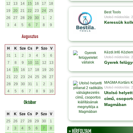
12
13
14
15
16
17
18
19
20
21
22
23
24
25
Best Tools
Utolsó módosítás: 
26
27
28
29
30
1
2
Keressük koll
3
4
5
6
7
8
9
Augusztus
H
K
Sze
Cs
P
Szo
V
Kézdi.Infó Közle
31
1
2
3
4
5
6
Utolsó módosítás: 
Gyerek felügye
7
8
9
10
11
12
13
14
15
16
17
18
19
20
21
22
23
24
25
26
27
MAGMA Kortárs 
28
29
30
31
1
2
3
Utolsó módosítás: 
4
5
6
7
8
9
10
Utolsó helyett
című, csoport
Október
Magmában
H
K
Sze
Cs
P
Szo
V
25
26
27
28
29
30
1
2
3
4
5
6
7
8
» HÍRFOLYAM