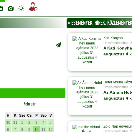
» ESEMÉNYEK, HÍREK, KÖZLEMÉNYEK 
Kati Konyha
Utolsó módosítás: 
A Kati Konyha 
augusztus 4 k
Hotel Atrium Kézd
Utolsó módosítás: 
Az Átrium Hote
augusztus 4 k
Február
H
K
Sze
Cs
P
Szo
V
30
31
1
2
3
4
5
Zöld Nap egyesül
6
7
8
9
10
11
12
Utolsó módosítás: 