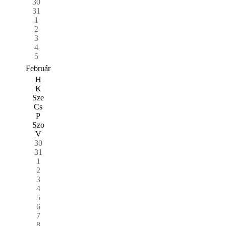
30
31
1
2
3
4
5
Február
H
K
Sze
Cs
P
Szo
V
30
31
1
2
3
4
5
6
7
8