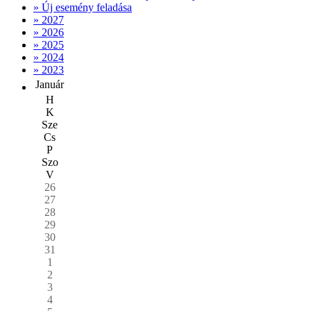
» Új esemény feladása
» 2027
» 2026
» 2025
» 2024
» 2023
Január
H
K
Sze
Cs
P
Szo
V
26
27
28
29
30
31
1
2
3
4