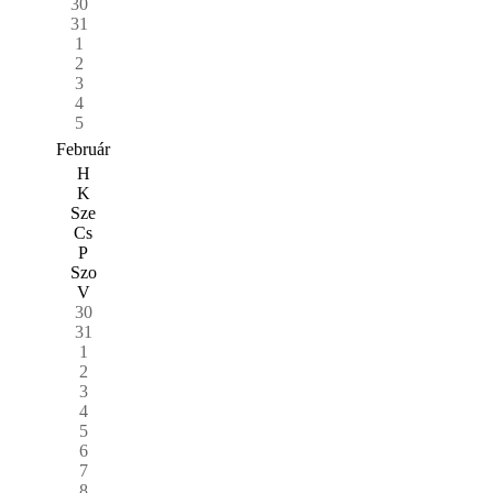
30
31
1
2
3
4
5
Február
H
K
Sze
Cs
P
Szo
V
30
31
1
2
3
4
5
6
7
8