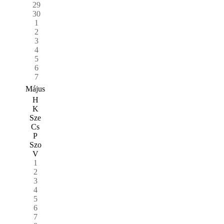
29
30
1
2
3
4
5
6
7
Május
H
K
Sze
Cs
P
Szo
V
1
2
3
4
5
6
7