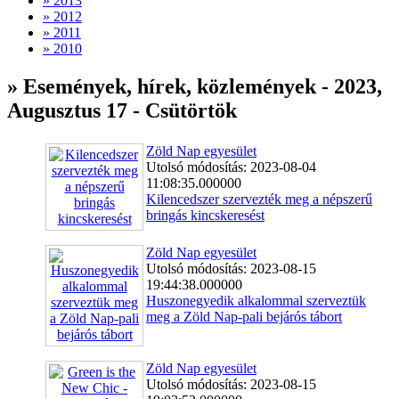
» 2013
» 2012
» 2011
» 2010
» Események, hírek, közlemények - 2023,
Augusztus 17 - Csütörtök
Zöld Nap egyesület
Utolsó módosítás: 2023-08-04
11:08:35.000000
Kilencedszer szervezték meg a népszerű
bringás kincskeresést
Zöld Nap egyesület
Utolsó módosítás: 2023-08-15
19:44:38.000000
Huszonegyedik alkalommal szerveztük
meg a Zöld Nap-pali bejárós tábort
Zöld Nap egyesület
Utolsó módosítás: 2023-08-15