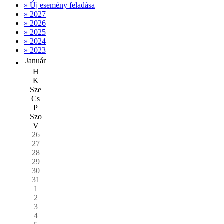
» Új esemény feladása
» 2027
» 2026
» 2025
» 2024
» 2023
Január
H
K
Sze
Cs
P
Szo
V
26
27
28
29
30
31
1
2
3
4