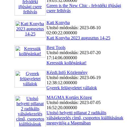
19:03:52.000000
Green is the New Chic - felvidéki ifjúsági
csere felhívás
Kati Konyha
Utolsó módosítás: 2023-08-10
02:00:22.000000
Kati Konyha 2023 augusztus 14-25
Best Tools
Utolsó módosítás: 2023-07-20
17:14:06.000000
Keressük kollégánkat!
Kézdi.Infó Közlemény
Utolsó módosítás: 2023-06-19
12:38:12.000000
Gyerek felügyeletet vállalok
MAGMA Kortárs Közeg
Utolsó módosítás: 2023-07-05
16:52:20.000000
Utolsó helyetti pillanat 2 radikális
válságkezelés című, csoportos kiállításának
megnyitója a Magmában