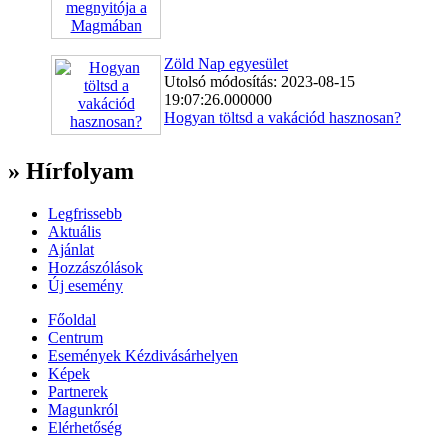
Zöld Nap egyesület
Utolsó módosítás: 2023-08-15
19:07:26.000000
Hogyan töltsd a vakációd hasznosan?
» Hírfolyam
Legfrissebb
Aktuális
Ajánlat
Hozzászólások
Új esemény
Főoldal
Centrum
Események Kézdivásárhelyen
Képek
Partnerek
Magunkról
Elérhetőség