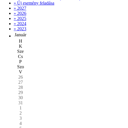
» Új esemény feladása
» 2027
» 2026
» 2025
» 2024
» 2023
Január
H
K
Sze
Cs
P
Szo
V
26
27
28
29
30
31
1
2
3
4