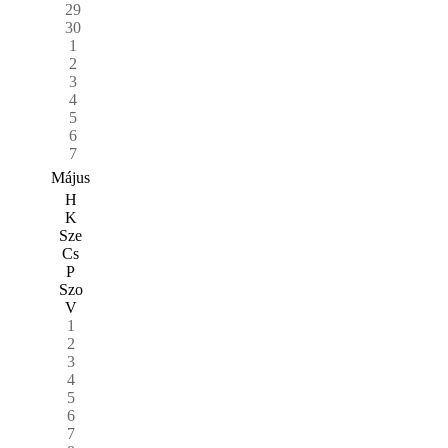
29
30
1
2
3
4
5
6
7
Május
H
K
Sze
Cs
P
Szo
V
1
2
3
4
5
6
7