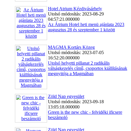
Hotel Atrium Kézdivásárhely
Utolsó módosítás: 2023-08-29
04:57:21.000000
Az Átrium Hotel heti menü ajánlata 2023
augusztus 28 és szeptember 1 között
MAGMA Kortárs Közeg
Utolsó módosítás: 2023-07-05
16:52:20.000000
Utolsó helyetti pillanat 2 radikális
válságkezelés című, csoportos kiállításának
megnyitója a Magmában
Zöld Nap egyesület
Utolsó módosítás: 2023-09-18
13:05:18.000000
Green is the new chic - felvidéki ificsere
beszámoló
Zöld Nap egyesület