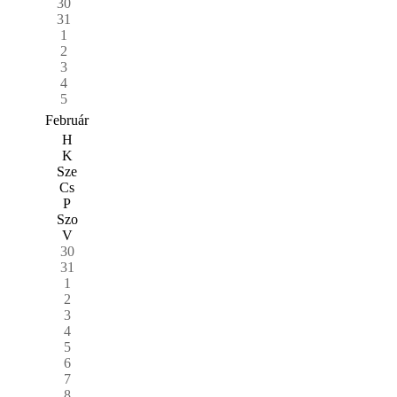
30
31
1
2
3
4
5
Február
H
K
Sze
Cs
P
Szo
V
30
31
1
2
3
4
5
6
7
8