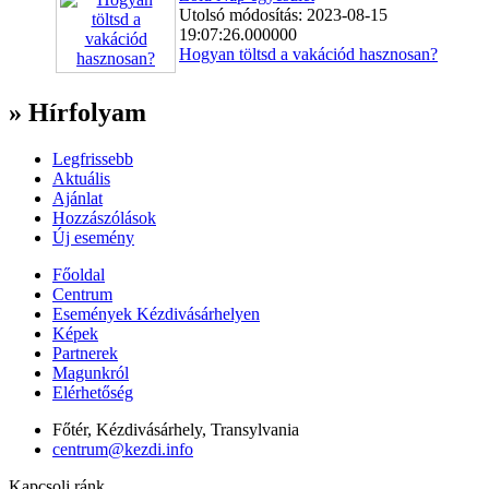
Utolsó módosítás: 2023-08-15
19:07:26.000000
Hogyan töltsd a vakációd hasznosan?
» Hírfolyam
Legfrissebb
Aktuális
Ajánlat
Hozzászólások
Új esemény
Főoldal
Centrum
Események Kézdivásárhelyen
Képek
Partnerek
Magunkról
Elérhetőség
Főtér, Kézdivásárhely, Transylvania
centrum@kezdi.info
Kapcsolj ránk