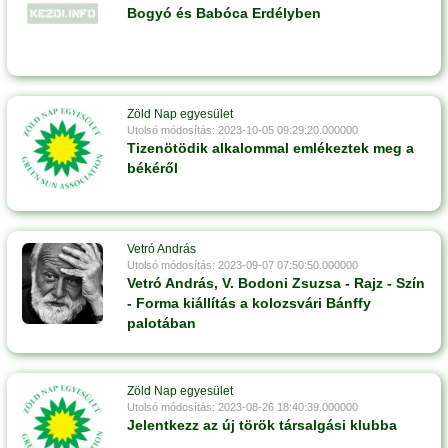
Bogyó és Babóca Erdélyben
Zöld Nap egyesület
Utolsó módosítás: 2023-10-05 09:29:20.000000
Tizenötödik alkalommal emlékeztek meg a
békéről
Vetró András
Utolsó módosítás: 2023-09-07 07:50:50.000000
Vetró András, V. Bodoni Zsuzsa - Rajz - Szín
- Forma kiállítás a kolozsvári Bánffy
palotában
Zöld Nap egyesület
Utolsó módosítás: 2023-08-26 18:40:39.000000
Jelentkezz az új török társalgási klubba