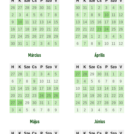
H
K
Sze
Cs
P
Szo
V
H
K
Sze
Cs
P
Szo
V
26
27
28
29
30
31
1
30
31
1
2
3
4
5
2
3
4
5
6
7
8
6
7
8
9
10
11
12
9
10
11
12
13
14
15
13
14
15
16
17
18
19
16
17
18
19
20
21
22
20
21
22
23
24
25
26
23
24
25
26
27
28
29
27
28
1
2
3
4
5
30
31
1
2
3
4
5
6
7
8
9
10
11
12
Március
Április
H
K
Sze
Cs
P
Szo
V
H
K
Sze
Cs
P
Szo
V
27
28
1
2
3
4
5
27
28
29
30
31
1
2
6
7
8
9
10
11
12
3
4
5
6
7
8
9
13
14
15
16
17
18
19
10
11
12
13
14
15
16
20
21
22
23
24
25
26
17
18
19
20
21
22
23
27
28
29
30
31
1
2
24
25
26
27
28
29
30
3
4
5
6
7
8
9
1
2
3
4
5
6
7
Május
Június
H
K
Sze
Cs
P
Szo
V
H
K
Sze
Cs
P
Szo
V