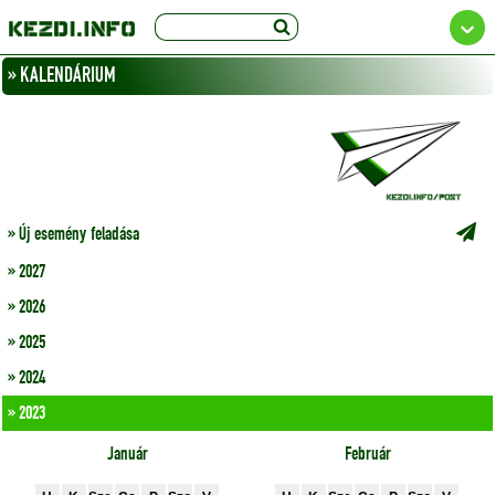
» KALENDÁRIUM
» Új esemény feladása
» 2027
» 2026
» 2025
» 2024
» 2023
Január
Február