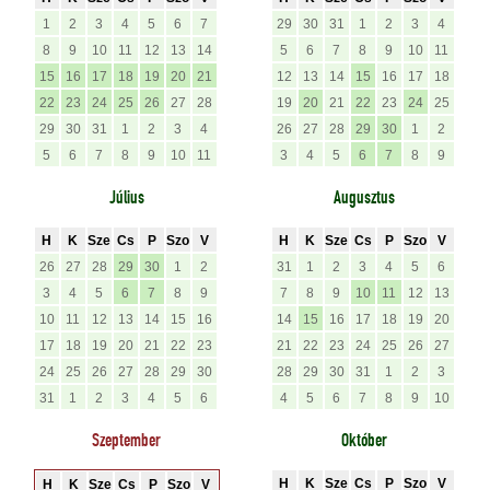
1
2
3
4
5
6
7
29
30
31
1
2
3
4
8
9
10
11
12
13
14
5
6
7
8
9
10
11
15
16
17
18
19
20
21
12
13
14
15
16
17
18
22
23
24
25
26
27
28
19
20
21
22
23
24
25
29
30
31
1
2
3
4
26
27
28
29
30
1
2
5
6
7
8
9
10
11
3
4
5
6
7
8
9
Július
Augusztus
H
K
Sze
Cs
P
Szo
V
H
K
Sze
Cs
P
Szo
V
26
27
28
29
30
1
2
31
1
2
3
4
5
6
3
4
5
6
7
8
9
7
8
9
10
11
12
13
10
11
12
13
14
15
16
14
15
16
17
18
19
20
17
18
19
20
21
22
23
21
22
23
24
25
26
27
24
25
26
27
28
29
30
28
29
30
31
1
2
3
31
1
2
3
4
5
6
4
5
6
7
8
9
10
Szeptember
Október
H
K
Sze
Cs
P
Szo
V
H
K
Sze
Cs
P
Szo
V