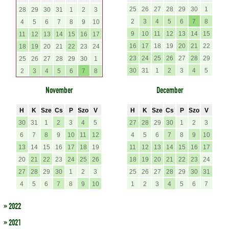
25
26
27
28
29
30
1
28
29
30
31
1
2
3
2
3
4
5
6
7
8
4
5
6
7
8
9
10
9
10
11
12
13
14
15
11
12
13
14
15
16
17
16
17
18
19
20
21
22
18
19
20
21
22
23
24
23
24
25
26
27
28
29
25
26
27
28
29
30
1
30
31
1
2
3
4
5
2
3
4
5
6
7
8
November
December
H
K
Sze
Cs
P
Szo
V
H
K
Sze
Cs
P
Szo
V
30
31
1
2
3
4
5
27
28
29
30
1
2
3
6
7
8
9
10
11
12
4
5
6
7
8
9
10
13
14
15
16
17
18
19
11
12
13
14
15
16
17
20
21
22
23
24
25
26
18
19
20
21
22
23
24
27
28
29
30
1
2
3
25
26
27
28
29
30
31
4
5
6
7
8
9
10
1
2
3
4
5
6
7
» 2022
» 2021