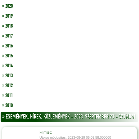
» 2020
» 2019
» 2018
» 2017
» 2016
» 2015
» 2014
» 2013
» 2012
» 2011
» 2010
» ESEMÉNYEK, HÍREK, KÖZLEMÉNYEK - 2023, SZEPTEMBER 23 - SZOMBAT
Filmtett
Utolsó módosítás: 2023-08-29 05:09:58.000000