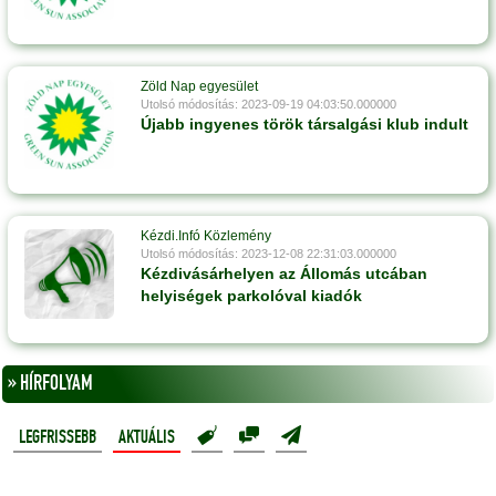
Zöld Nap egyesület
Utolsó módosítás: 2023-09-19 04:03:50.000000
Újabb ingyenes török társalgási klub indult
Kézdi.Infó Közlemény
Utolsó módosítás: 2023-12-08 22:31:03.000000
Kézdivásárhelyen az Állomás utcában
helyiségek parkolóval kiadók
» HÍRFOLYAM
LEGFRISSEBB
AKTUÁLIS