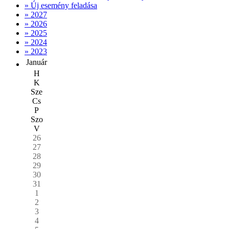
» Új esemény feladása
» 2027
» 2026
» 2025
» 2024
» 2023
Január
H
K
Sze
Cs
P
Szo
V
26
27
28
29
30
31
1
2
3
4