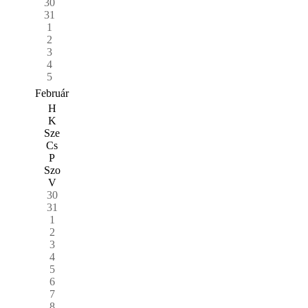
30
31
1
2
3
4
5
Február
H
K
Sze
Cs
P
Szo
V
30
31
1
2
3
4
5
6
7
8