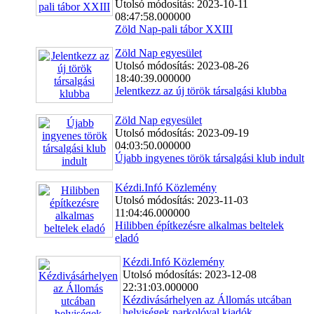
Utolsó módosítás: 2023-10-11
08:47:58.000000
Zöld Nap-pali tábor XXIII
Zöld Nap egyesület
Utolsó módosítás: 2023-08-26
18:40:39.000000
Jelentkezz az új török társalgási klubba
Zöld Nap egyesület
Utolsó módosítás: 2023-09-19
04:03:50.000000
Újabb ingyenes török társalgási klub indult
Kézdi.Infó Közlemény
Utolsó módosítás: 2023-11-03
11:04:46.000000
Hilibben építkezésre alkalmas beltelek
eladó
Kézdi.Infó Közlemény
Utolsó módosítás: 2023-12-08
22:31:03.000000
Kézdivásárhelyen az Állomás utcában
helyiségek parkolóval kiadók