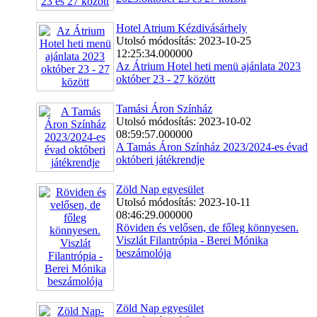
Hotel Atrium Kézdivásárhely
Utolsó módosítás: 2023-10-25
12:25:34.000000
Az Átrium Hotel heti menü ajánlata 2023
október 23 - 27 között
Tamási Áron Színház
Utolsó módosítás: 2023-10-02
08:59:57.000000
A Tamás Áron Színház 2023/2024-es évad
októberi játékrendje
Zöld Nap egyesület
Utolsó módosítás: 2023-10-11
08:46:29.000000
Röviden és velősen, de főleg könnyesen.
Viszlát Filantrópia - Berei Mónika
beszámolója
Zöld Nap egyesület