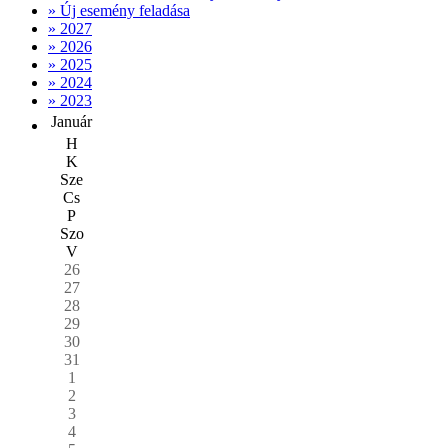
» Új esemény feladása
» 2027
» 2026
» 2025
» 2024
» 2023
Január
H
K
Sze
Cs
P
Szo
V
26
27
28
29
30
31
1
2
3
4