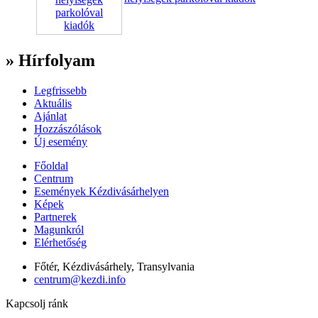
» Hírfolyam
Legfrissebb
Aktuális
Ajánlat
Hozzászólások
Új esemény
Főoldal
Centrum
Események Kézdivásárhelyen
Képek
Partnerek
Magunkról
Elérhetőség
Főtér, Kézdivásárhely, Transylvania
centrum@kezdi.info
Kapcsolj ránk