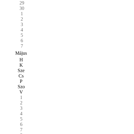
29
30
1
2
3
4
5
6
7
Május
H
K
Sze
Cs
P
Szo
V
1
2
3
4
5
6
7