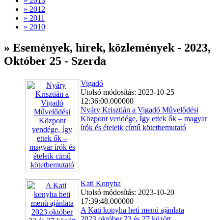
» 2013
» 2012
» 2011
» 2010
» Események, hírek, közlemények - 2023,
Október 25 - Szerda
Vigadó
Utolsó módosítás: 2023-10-25
12:36:00.000000
Nyáry Krisztián a Vigadó Művelődési
Központ vendége, Így ettek ők – magyar
írók és ételeik című kötetbemutató
Kati Konyha
Utolsó módosítás: 2023-10-20
17:39:48.000000
A Kati konyha heti menü ajánlata
2023.október 23 és 27 között