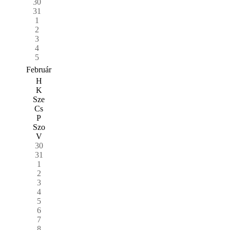
30
31
1
2
3
4
5
Február
H
K
Sze
Cs
P
Szo
V
30
31
1
2
3
4
5
6
7
8