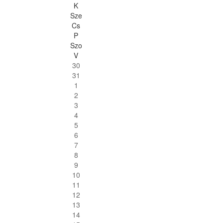
K
Sze
Cs
P
Szo
V
30
31
1
2
3
4
5
6
7
8
9
10
11
12
13
14