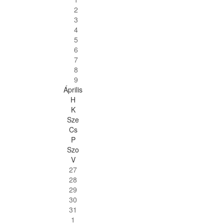
2
3
4
5
6
7
8
9
Április
H
K
Sze
Cs
P
Szo
V
27
28
29
30
31
1