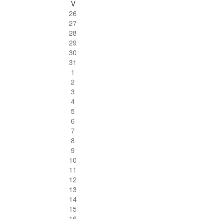
V
26
27
28
29
30
31
1
2
3
4
5
6
7
8
9
10
11
12
13
14
15
16