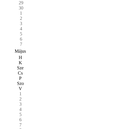
29
30
1
2
3
4
5
6
7
Május
H
K
Sze
Cs
P
Szo
V
1
2
3
4
5
6
7