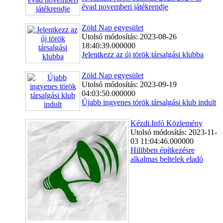
évad novemberi játékrendje
Zöld Nap egyesület
Utolsó módosítás: 2023-08-26
18:40:39.000000
Jelentkezz az új török társalgási klubba
Zöld Nap egyesület
Utolsó módosítás: 2023-09-19
04:03:50.000000
Újabb ingyenes török társalgási klub indult
Kézdi.Infó Közlemény
Utolsó módosítás: 2023-11-
03 11:04:46.000000
Hilibben építkezésre
alkalmas beltelek eladó