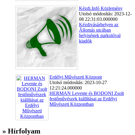
Kézdi.Infó Közlemény
Utolsó módosítás: 2023-12-
08 22:31:03.000000
Kézdivásárhelyen az
Állomás utcában
helyiségek parkolóval
kiadók
Erdélyi Művészeti Központ
Utolsó módosítás: 2023-10-27
12:21:24.000000
HERMAN Levente és BODONI Zsolt
festőművészek kiállításai az Erdélyi
Művészeti Központban
» Hírfolyam