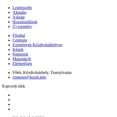
Legfrissebb
Aktuális
Ajánlat
Hozzászólások
Új esemény
Főoldal
Centrum
Események Kézdivásárhelyen
Képek
Partnerek
Magunkról
Elérhetőség
Főtér, Kézdivásárhely, Transylvania
centrum@kezdi.info
Kapcsolj ránk