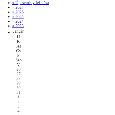
» Új esemény feladása
» 2027
» 2026
» 2025
» 2024
» 2023
Január
H
K
Sze
Cs
P
Szo
V
26
27
28
29
30
31
1
2
3
4