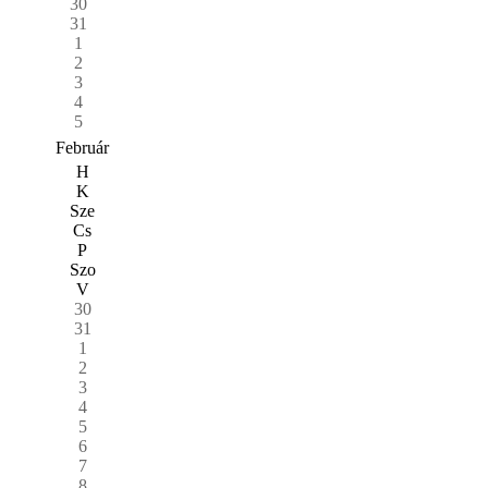
30
31
1
2
3
4
5
Február
H
K
Sze
Cs
P
Szo
V
30
31
1
2
3
4
5
6
7
8