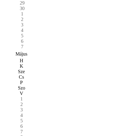
29
30
1
2
3
4
5
6
7
Május
H
K
Sze
Cs
P
Szo
V
1
2
3
4
5
6
7