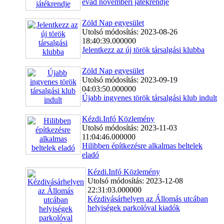
évad novemberi játékrendje
Zöld Nap egyesület
Utolsó módosítás: 2023-08-26
18:40:39.000000
Jelentkezz az új török társalgási klubba
Zöld Nap egyesület
Utolsó módosítás: 2023-09-19
04:03:50.000000
Újabb ingyenes török társalgási klub indult
Kézdi.Infó Közlemény
Utolsó módosítás: 2023-11-03
11:04:46.000000
Hilibben építkezésre alkalmas beltelek
eladó
Kézdi.Infó Közlemény
Utolsó módosítás: 2023-12-08
22:31:03.000000
Kézdivásárhelyen az Állomás utcában
helyiségek parkolóval kiadók