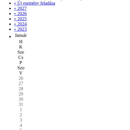
» Új esemény feladása
» 2027
» 2026
» 2025
» 2024
» 2023
Január
H
K
Sze
Cs
P
Szo
V
26
27
28
29
30
31
1
2
3
4