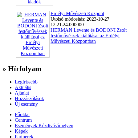
Erdélyi Művészeti Központ
Utolsó módosítás: 2023-10-27
12:21:24.000000
HERMAN Levente és BODONI Zsolt
festőművészek kiállításai az Erdélyi
Művészeti Központban
» Hírfolyam
Legfrissebb
Aktuális
Ajánlat
Hozzászólások
Új esemény
Főoldal
Centrum
Események Kézdivásárhelyen
Képek
Partnerek