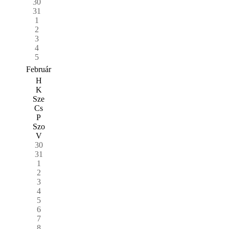
30
31
1
2
3
4
5
Február
H
K
Sze
Cs
P
Szo
V
30
31
1
2
3
4
5
6
7
8