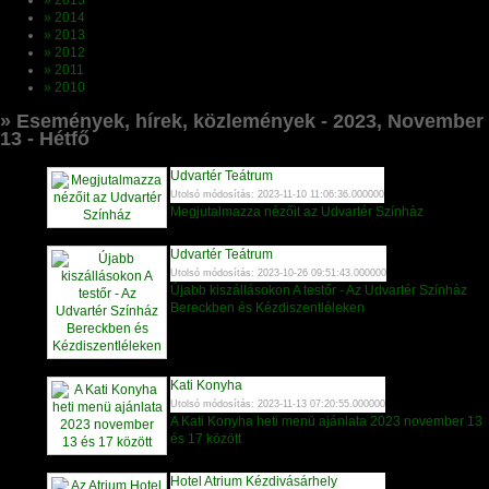
» 2015
» 2014
» 2013
» 2012
» 2011
» 2010
» Események, hírek, közlemények - 2023, November
13 - Hétfő
Udvartér Teátrum
Utolsó módosítás: 2023-11-10 11:06:36.000000
Megjutalmazza nézőit az Udvartér Színház
Udvartér Teátrum
Utolsó módosítás: 2023-10-26 09:51:43.000000
Újabb kiszállásokon A testőr - Az Udvartér Színház
Bereckben és Kézdiszentléleken
Kati Konyha
Utolsó módosítás: 2023-11-13 07:20:55.000000
A Kati Konyha heti menü ajánlata 2023 november 13
és 17 között
Hotel Atrium Kézdivásárhely