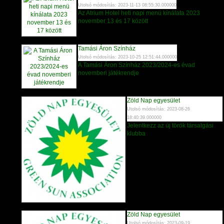
Utolsó módosítás: 2023-11-13 08:55:30.000000
Az Atrium Hotel heti napi menü kínálata 2023
november 13 és 17 között
Tamási Áron Színház
Utolsó módosítás: 2023-10-25 12:51:44.000000
A Tamási Áron Színház 2023/2024-es évad
novemberi játékrendje
Zöld Nap egyesület
Utolsó módosítás: 2023-08-26
18:40:39.000000
Jelentkezz az új török társalgási
klubba
Zöld Nap egyesület
Utolsó módosítás: 2023-09-19