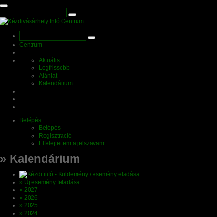
Centrum
Aktuális
Legfrissebb
Ajánlat
Kalendárium
Belépés
Belépés
Regisztráció
Elfelejtettem a jelszavam
» Kalendárium
» Új esemény feladása
» 2027
» 2026
» 2025
» 2024