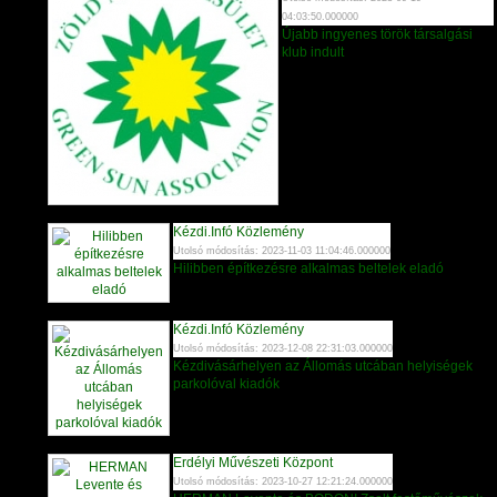
04:03:50.000000
Újabb ingyenes török társalgási
klub indult
Kézdi.Infó Közlemény
Utolsó módosítás: 2023-11-03 11:04:46.000000
Hilibben építkezésre alkalmas beltelek eladó
Kézdi.Infó Közlemény
Utolsó módosítás: 2023-12-08 22:31:03.000000
Kézdivásárhelyen az Állomás utcában helyiségek
parkolóval kiadók
Erdélyi Művészeti Központ
Utolsó módosítás: 2023-10-27 12:21:24.000000