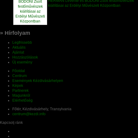
HERMAN Levente és BODONI Zsolt festőművészek
kiállításai az Erdélyi Művészeti Központban
» Hírfolyam
Legfrissebb
Aktuális
Ajánlat
Hozzászólások
Új esemény
Főoldal
Centrum
Események Kézdivásárhelyen
Képek
Partnerek
Magunkról
Elérhetőség
Főtér, Kézdivásárhely, Transylvania
centrum@kezdi.info
Kapcsolj ránk