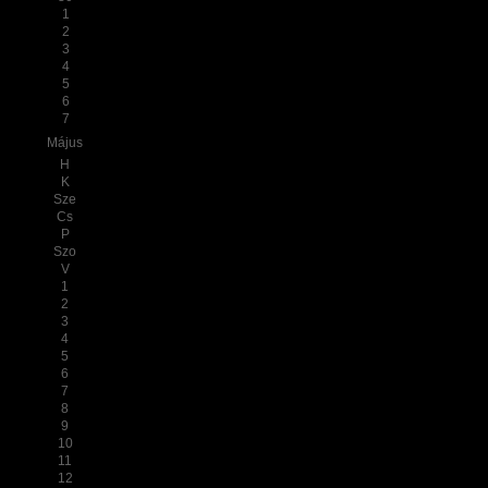
1
2
3
4
5
6
7
Május
H
K
Sze
Cs
P
Szo
V
1
2
3
4
5
6
7
8
9
10
11
12