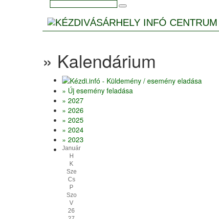
» Kalendárium
» Új esemény feladása
» 2027
» 2026
» 2025
» 2024
» 2023
Január
H
K
Sze
Cs
P
Szo
V
26
27