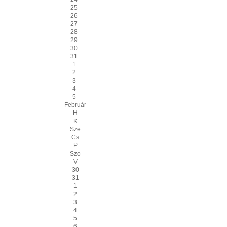
25
26
27
28
29
30
31
1
2
3
4
5
Február
H
K
Sze
Cs
P
Szo
V
30
31
1
2
3
4
5
6