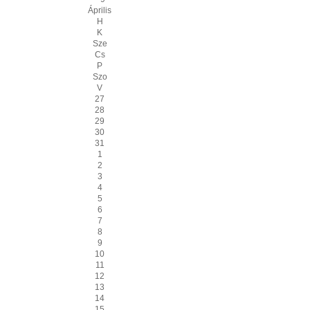
Április
H
K
Sze
Cs
P
Szo
V
27
28
29
30
31
1
2
3
4
5
6
7
8
9
10
11
12
13
14
15