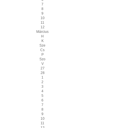
7
8
9
10
11
12
Március
H
K
Sze
Cs
P
Szo
V
27
28
1
2
3
4
5
6
7
8
9
10
11
12