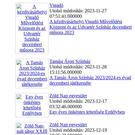
Vigadó
Utolsó módosítás: 2023-11-27
07:51:41.000000
A kézdivásárhelyi Vigadó Művelődési
Központ és az Udvartér Színház decemberi
műsora 2023
Tamási Áron Színház
Utolsó módosítás: 2023-11-28
15:11:56.000000
A Tamás Áron Színház 2023/2024-es évad
decemberi játékrendje
Zöld Nap egyesület
Utolsó módosítás: 2023-12-17
03:32:46.000000
Egy éves önkéntes lehetőség Erdélyben
Zöld Nap egyesület
Utolsó módosítás: 2023-12-19