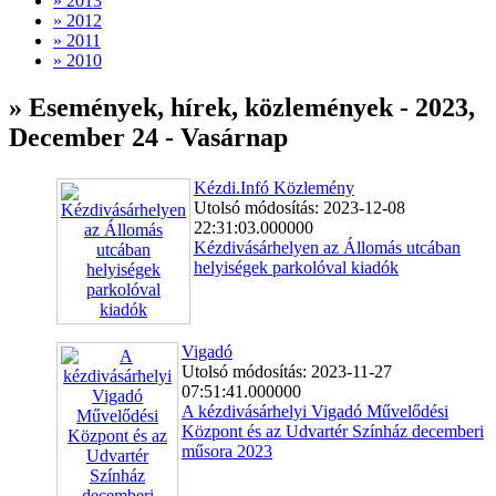
» 2013
» 2012
» 2011
» 2010
» Események, hírek, közlemények - 2023,
December 24 - Vasárnap
Kézdi.Infó Közlemény
Utolsó módosítás: 2023-12-08
22:31:03.000000
Kézdivásárhelyen az Állomás utcában
helyiségek parkolóval kiadók
Vigadó
Utolsó módosítás: 2023-11-27
07:51:41.000000
A kézdivásárhelyi Vigadó Művelődési
Központ és az Udvartér Színház decemberi
műsora 2023