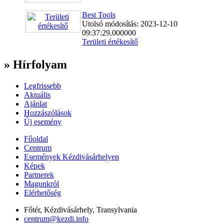
Best Tools
Utolsó módosítás: 2023-12-10
09:37:29.000000
Területi értékesítő
» Hírfolyam
Legfrissebb
Aktuális
Ajánlat
Hozzászólások
Új esemény
Főoldal
Centrum
Események Kézdivásárhelyen
Képek
Partnerek
Magunkról
Elérhetőség
Főtér, Kézdivásárhely, Transylvania
centrum@kezdi.info