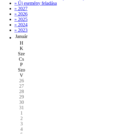
» Új esemény feladása
» 2027
» 2026
» 2025
» 2024
» 2023
Január
H
K
Sze
Cs
P
Szo
V
26
27
28
29
30
31
1
2
3
4