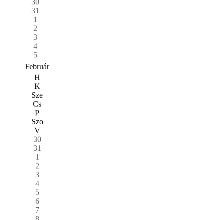
30
31
1
2
3
4
5
Február
H
K
Sze
Cs
P
Szo
V
30
31
1
2
3
4
5
6
7
8