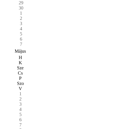
29
30
1
2
3
4
5
6
7
Május
H
K
Sze
Cs
P
Szo
V
1
2
3
4
5
6
7