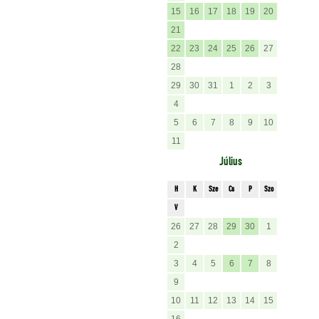
15
16
17
18
19
20
21
22
23
24
25
26
27
28
29
30
31
1
2
3
4
5
6
7
8
9
10
11
Július
H
K
Sze
Cs
P
Szo
V
26
27
28
29
30
1
2
3
4
5
6
7
8
9
10
11
12
13
14
15