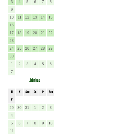
3
4
5
6
7
8
9
10
11
12
13
14
15
16
17
18
19
20
21
22
23
24
25
26
27
28
29
30
1
2
3
4
5
6
7
Június
H
K
Sze
Cs
P
Szo
V
29
30
31
1
2
3
4
5
6
7
8
9
10
11