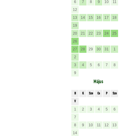
6
7
8
9
10
11
12
13
14
15
16
17
18
19
20
21
22
23
24
25
26
27
28
29
30
31
1
2
3
4
5
6
7
8
9
Május
H
K
Sze
Cs
P
Szo
V
1
2
3
4
5
6
7
8
9
10
11
12
13
14