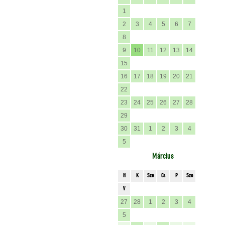
1
2
3
4
5
6
7
8
9
10
11
12
13
14
15
16
17
18
19
20
21
22
23
24
25
26
27
28
29
30
31
1
2
3
4
5
Március
H
K
Sze
Cs
P
Szo
V
27
28
1
2
3
4
5