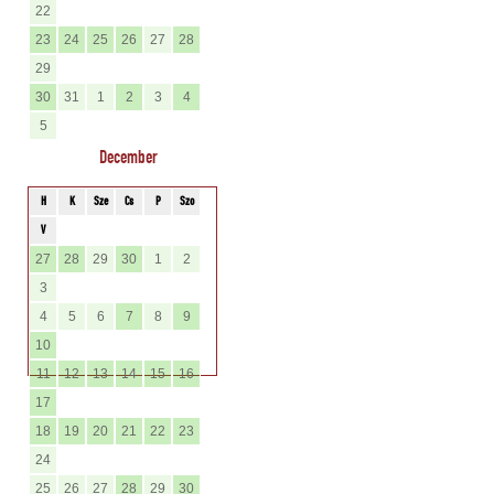
22
23
24
25
26
27
28
29
30
31
1
2
3
4
5
December
H
K
Sze
Cs
P
Szo
V
27
28
29
30
1
2
3
4
5
6
7
8
9
10
11
12
13
14
15
16
17
18
19
20
21
22
23
24
25
26
27
28
29
30