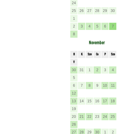
24
25
26
27
28
29
30
1
2
3
4
5
6
7
8
November
H
K
Sze
Cs
P
Szo
V
30
31
1
2
3
4
5
6
7
8
9
10
11
12
13
14
15
16
17
18
19
20
21
22
23
24
25
26
27
28
29
30
1
2