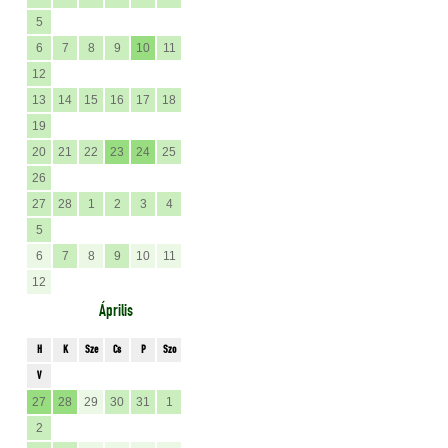
5
6
7
8
9
10
11
12
13
14
15
16
17
18
19
20
21
22
23
24
25
26
27
28
1
2
3
4
5
6
7
8
9
10
11
12
Április
H
K
Sze
Cs
P
Szo
V
27
28
29
30
31
1
2