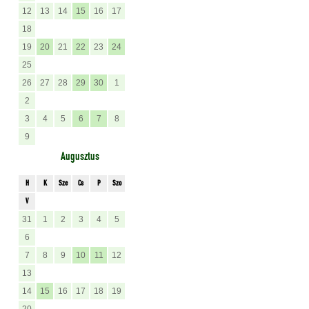
12
13
14
15
16
17
18
19
20
21
22
23
24
25
26
27
28
29
30
1
2
3
4
5
6
7
8
9
Augusztus
H
K
Sze
Cs
P
Szo
V
31
1
2
3
4
5
6
7
8
9
10
11
12
13
14
15
16
17
18
19