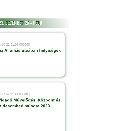
23, DECEMBER 26 - KEDD
2-08 22:31:03.000000
az Állomás utcában helyiségek
1-27 07:51:41.000000
 Vigadó Művelődési Központ és
áz decemberi műsora 2023