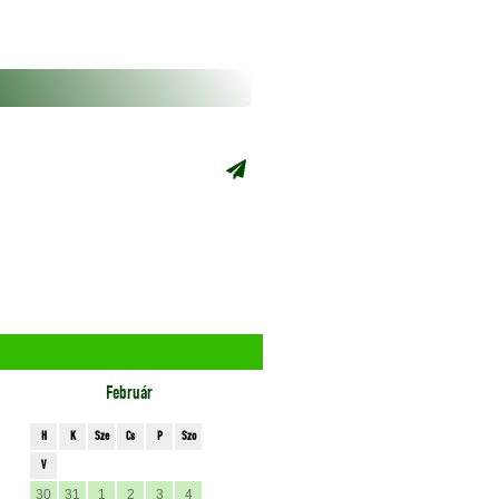
Február
H
K
Sze
Cs
P
Szo
V
30
31
1
2
3
4