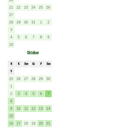
20
21
22
23
24
25
26
27
28
29
30
31
1
2
3
4
5
6
7
8
9
10
Október
H
K
Sze
Cs
P
Szo
V
25
26
27
28
29
30
1
2
3
4
5
6
7
8
9
10
11
12
13
14
15
16
17
18
19
20
21