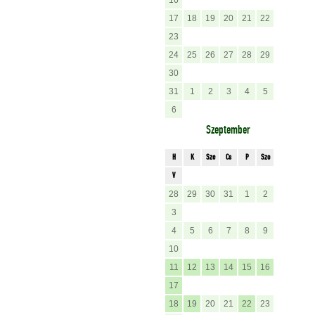
16
17
18
19
20
21
22
23
24
25
26
27
28
29
30
31
1
2
3
4
5
6
Szeptember
H
K
Sze
Cs
P
Szo
V
28
29
30
31
1
2
3
4
5
6
7
8
9
10
11
12
13
14
15
16
17
18
19
20
21
22
23