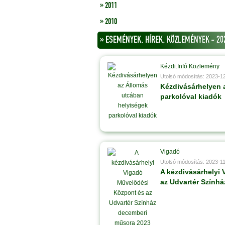
» 2011
» 2010
» ESEMÉNYEK, HÍREK, KÖZLEMÉNYEK - 20
Kézdi.Infó Közlemény
Utolsó módosítás: 2023-1
Kézdivásárhelyen 
parkolóval kiadók
Vigadó
Utolsó módosítás: 2023-1
A kézdivásárhelyi
az Udvartér Szính