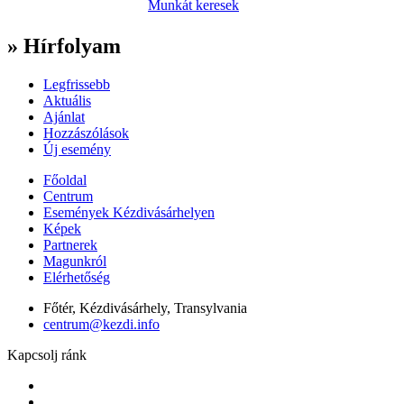
Munkát keresek
» Hírfolyam
Legfrissebb
Aktuális
Ajánlat
Hozzászólások
Új esemény
Főoldal
Centrum
Események Kézdivásárhelyen
Képek
Partnerek
Magunkról
Elérhetőség
Főtér, Kézdivásárhely, Transylvania
centrum@kezdi.info
Kapcsolj ránk