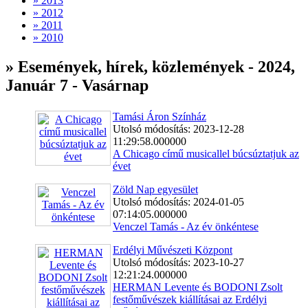
» 2013
» 2012
» 2011
» 2010
» Események, hírek, közlemények - 2024,
Január 7 - Vasárnap
Tamási Áron Színház
Utolsó módosítás: 2023-12-28
11:29:58.000000
A Chicago című musicallel búcsúztatjuk az
évet
Zöld Nap egyesület
Utolsó módosítás: 2024-01-05
07:14:05.000000
Venczel Tamás - Az év önkéntese
Erdélyi Művészeti Központ
Utolsó módosítás: 2023-10-27
12:21:24.000000
HERMAN Levente és BODONI Zsolt
festőművészek kiállításai az Erdélyi