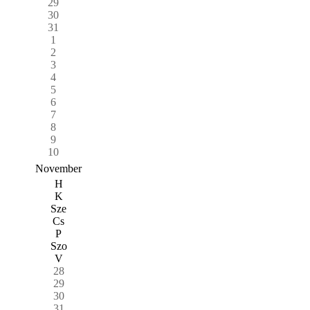
29
30
31
1
2
3
4
5
6
7
8
9
10
November
H
K
Sze
Cs
P
Szo
V
28
29
30
31