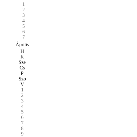
1
2
3
4
5
6
7
Április
H
K
Sze
Cs
P
Szo
V
1
2
3
4
5
6
7
8
9