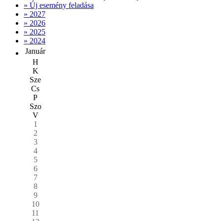
» Új esemény feladása
» 2027
» 2026
» 2025
» 2024
Január
H
K
Sze
Cs
P
Szo
V
1
2
3
4
5
6
7
8
9
10
11