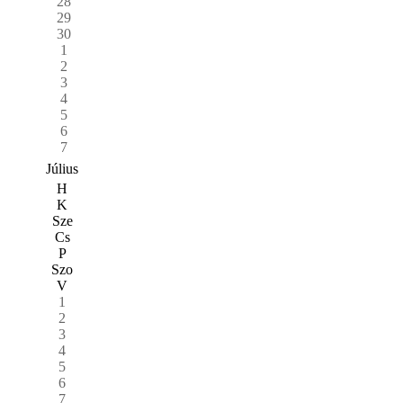
28
29
30
1
2
3
4
5
6
7
Július
H
K
Sze
Cs
P
Szo
V
1
2
3
4
5
6
7