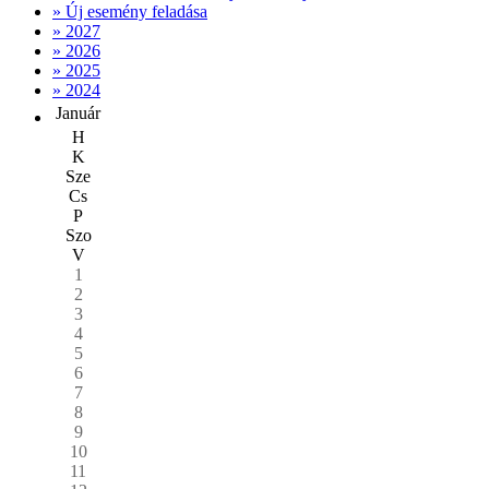
» Új esemény feladása
» 2027
» 2026
» 2025
» 2024
Január
H
K
Sze
Cs
P
Szo
V
1
2
3
4
5
6
7
8
9
10
11