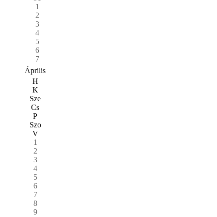
1
2
3
4
5
6
7
Április
H
K
Sze
Cs
P
Szo
V
1
2
3
4
5
6
7
8
9