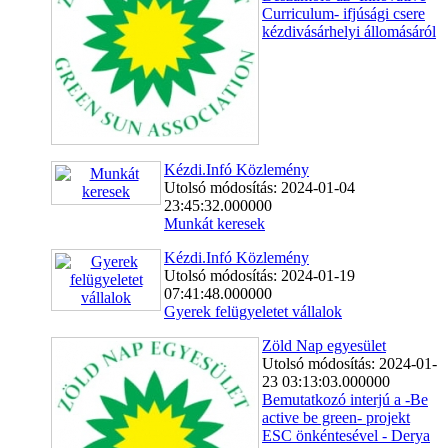
Curriculum- ifjúsági csere
kézdivásárhelyi állomásáról
Kézdi.Infó Közlemény
Utolsó módosítás: 2024-01-04
23:45:32.000000
Munkát keresek
Kézdi.Infó Közlemény
Utolsó módosítás: 2024-01-19
07:41:48.000000
Gyerek felügyeletet vállalok
Zöld Nap egyesület
Utolsó módosítás: 2024-01-
23 03:13:03.000000
Bemutatkozó interjú a -Be
active be green- projekt
ESC önkéntesével - Derya