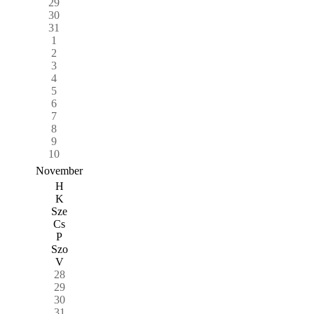
29
30
31
1
2
3
4
5
6
7
8
9
10
November
H
K
Sze
Cs
P
Szo
V
28
29
30
31