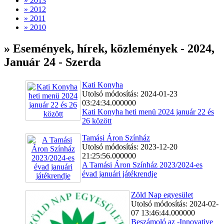
» 2013
» 2012
» 2011
» 2010
» Események, hírek, közlemények - 2024,
Január 24 - Szerda
Kati Konyha
Utolsó módosítás: 2024-01-23
03:24:34.000000
Kati Konyha heti menü 2024 január 22 és
26 között
Tamási Áron Színház
Utolsó módosítás: 2023-12-20
21:25:56.000000
A Tamási Áron Színház 2023/2024-es
évad januári játékrendje
Zöld Nap egyesület
Utolsó módosítás: 2024-02-
07 13:46:44.000000
Beszámoló az -Innovative