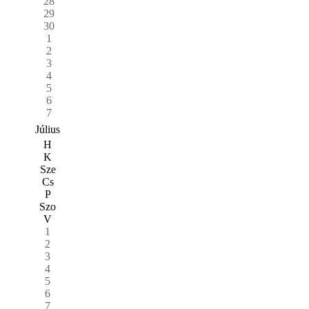
28
29
30
1
2
3
4
5
6
7
Július
H
K
Sze
Cs
P
Szo
V
1
2
3
4
5
6
7