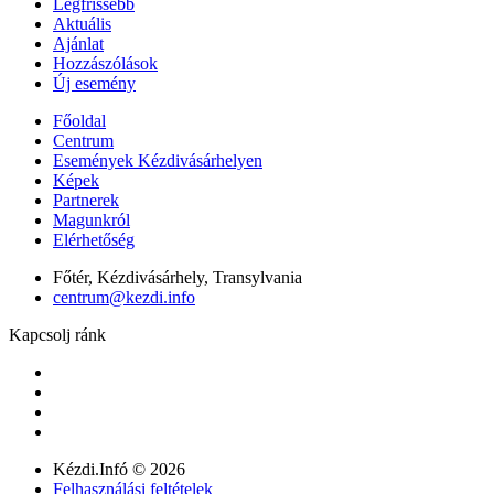
Legfrissebb
Aktuális
Ajánlat
Hozzászólások
Új esemény
Főoldal
Centrum
Események Kézdivásárhelyen
Képek
Partnerek
Magunkról
Elérhetőség
Főtér, Kézdivásárhely, Transylvania
centrum@kezdi.info
Kapcsolj ránk
Kézdi.Infó © 2026
Felhasználási feltételek