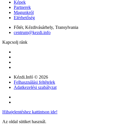
Képek
Partnerek
Magunkról
Elérhetőség
Főtér, Kézdivásárhely, Transylvania
centrum@kezdi.info
Kapcsolj ránk
Kézdi.Infó © 2026
Felhasználási feltételek
Adatkezelési szabályzat
Hibajelentéshez kattintson ide!
Az oldal sütiket használ.