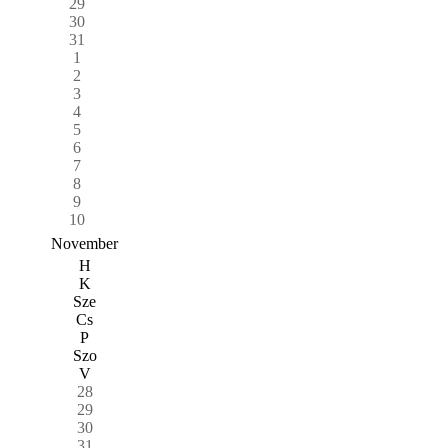
29
30
31
1
2
3
4
5
6
7
8
9
10
November
H
K
Sze
Cs
P
Szo
V
28
29
30
31