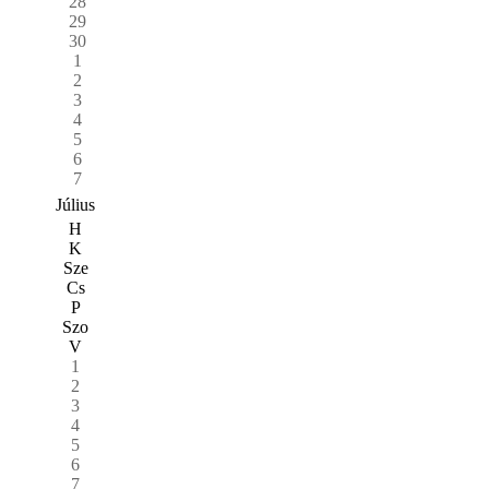
28
29
30
1
2
3
4
5
6
7
Július
H
K
Sze
Cs
P
Szo
V
1
2
3
4
5
6
7