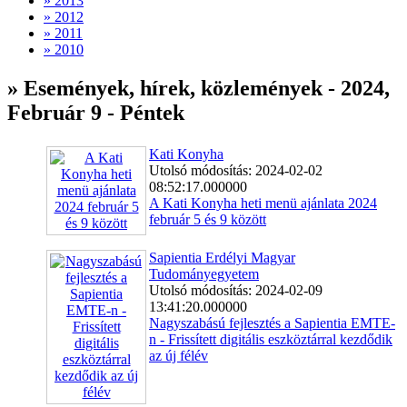
» 2013
» 2012
» 2011
» 2010
» Események, hírek, közlemények - 2024,
Február 9 - Péntek
Kati Konyha
Utolsó módosítás: 2024-02-02
08:52:17.000000
A Kati Konyha heti menü ajánlata 2024
február 5 és 9 között
Sapientia Erdélyi Magyar
Tudományegyetem
Utolsó módosítás: 2024-02-09
13:41:20.000000
Nagyszabású fejlesztés a Sapientia EMTE-
n - Frissített digitális eszköztárral kezdődik
az új félév