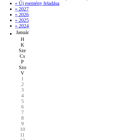
» Új esemény feladása
» 2027
» 2026
» 2025
» 2024
Január
H
K
Sze
Cs
P
Szo
V
1
2
3
4
5
6
7
8
9
10
11