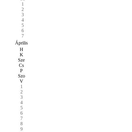
1
2
3
4
5
6
7
Április
H
K
Sze
Cs
P
Szo
V
1
2
3
4
5
6
7
8
9