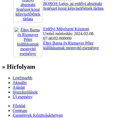
BOROS Lajos, az erdélyi absztrakt
festészet korai képviselőjének tárlata
Erdélyi Művészeti Központ
Utolsó módosítás: 2024-02-08
07:46:02.000000
Éltes Barna és Rizmayer Péter
kiállításainak megnyitó eseménye
» Hírfolyam
Legfrissebb
Aktuális
Ajánlat
Hozzászólások
Új esemény
Főoldal
Centrum
Események Kézdivásárhelyen