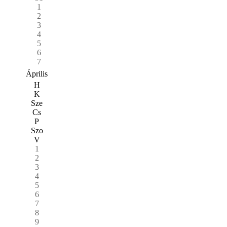
1
2
3
4
5
6
7
Április
H
K
Sze
Cs
P
Szo
V
1
2
3
4
5
6
7
8
9