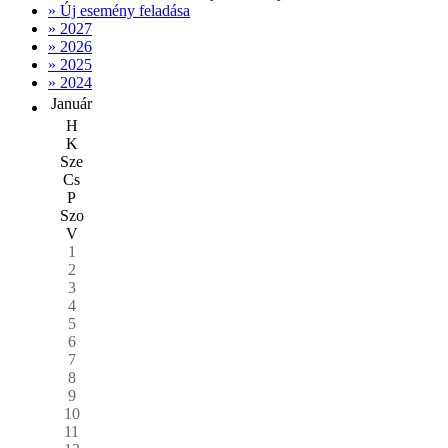
» Új esemény feladása
» 2027
» 2026
» 2025
» 2024
Január
H
K
Sze
Cs
P
Szo
V
1
2
3
4
5
6
7
8
9
10
11