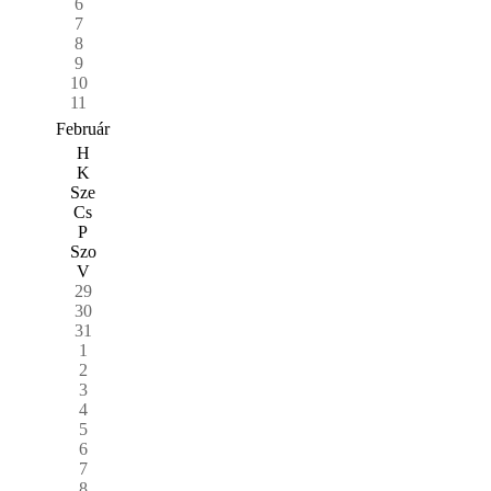
6
7
8
9
10
11
Február
H
K
Sze
Cs
P
Szo
V
29
30
31
1
2
3
4
5
6
7
8