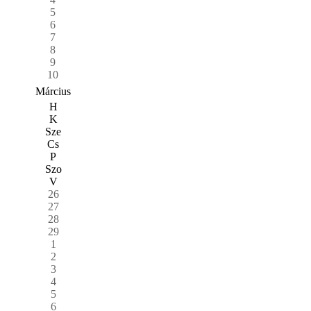
5
6
7
8
9
10
Március
H
K
Sze
Cs
P
Szo
V
26
27
28
29
1
2
3
4
5
6