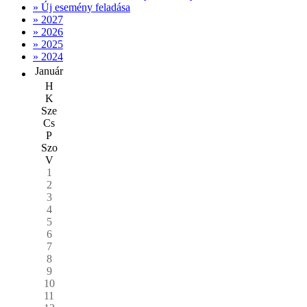
» Új esemény feladása
» 2027
» 2026
» 2025
» 2024
Január
H
K
Sze
Cs
P
Szo
V
1
2
3
4
5
6
7
8
9
10
11