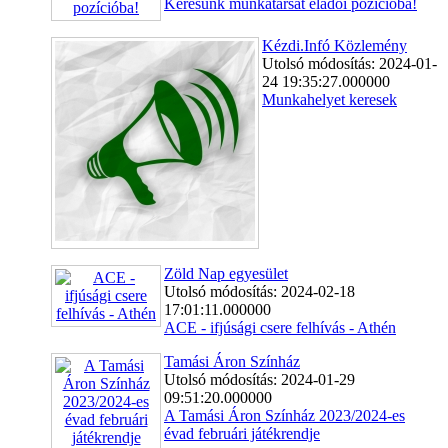
Keresünk munkatársat eladói pozícióba!
Kézdi.Infó Közlemény
Utolsó módosítás: 2024-01-
24 19:35:27.000000
Munkahelyet keresek
Zöld Nap egyesület
Utolsó módosítás: 2024-02-18
17:01:11.000000
ACE - ifjúsági csere felhívás - Athén
Tamási Áron Színház
Utolsó módosítás: 2024-01-29
09:51:20.000000
A Tamási Áron Színház 2023/2024-es
évad februári játékrendje