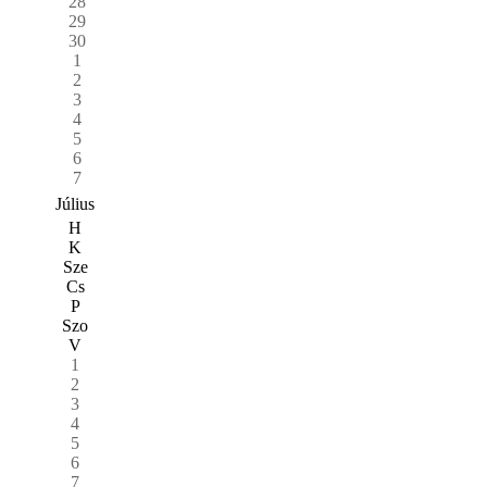
28
29
30
1
2
3
4
5
6
7
Július
H
K
Sze
Cs
P
Szo
V
1
2
3
4
5
6
7