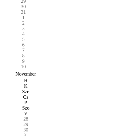
29
30
31
1
2
3
4
5
6
7
8
9
10
November
H
K
Sze
Cs
P
Szo
V
28
29
30
31