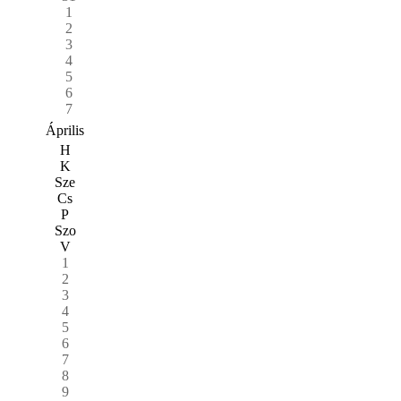
1
2
3
4
5
6
7
Április
H
K
Sze
Cs
P
Szo
V
1
2
3
4
5
6
7
8
9