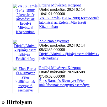
Erdélyi Művészeti Központ
Utolsó módosítás: 2024-02-14
10:41:21.000000
VASS Tamás (1942–1988) fekete-fehér
látomásai az Erdélyi Művészeti
Központban
Zöld Nap egyesület
Utolsó módosítás: 2024-02-14
09:32:35.000000
Digitál/Aktivál - ifjúsági csere felhívás -
Felsőtárkány
Erdélyi Művészeti Központ
Utolsó módosítás: 2024-02-08
07:46:02.000000
Éltes Barna és Rizmayer Péter
kiállításainak megnyitó eseménye
» Hírfolyam