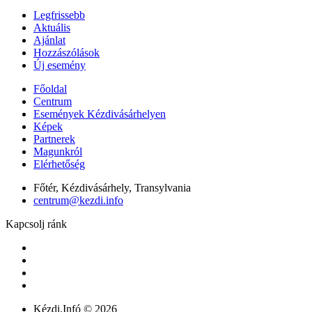
Legfrissebb
Aktuális
Ajánlat
Hozzászólások
Új esemény
Főoldal
Centrum
Események Kézdivásárhelyen
Képek
Partnerek
Magunkról
Elérhetőség
Főtér, Kézdivásárhely, Transylvania
centrum@kezdi.info
Kapcsolj ránk
Kézdi.Infó © 2026