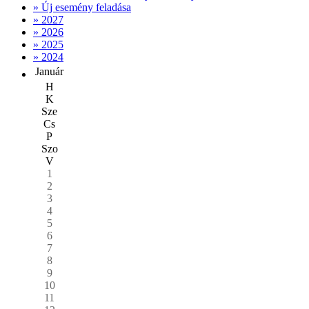
» Új esemény feladása
» 2027
» 2026
» 2025
» 2024
Január
H
K
Sze
Cs
P
Szo
V
1
2
3
4
5
6
7
8
9
10
11