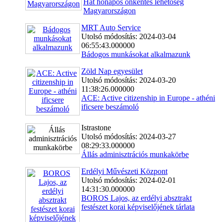
Hat hónapos önkéntes lehetőség
Magyarországon
MRT Auto Service
Utolsó módosítás: 2024-03-04
06:55:43.000000
Bádogos munkásokat alkalmazunk
Zöld Nap egyesület
Utolsó módosítás: 2024-03-20
11:38:26.000000
ACE: Active citizenship in Europe - athéni
ificsere beszámoló
Istrastone
Utolsó módosítás: 2024-03-27
08:29:33.000000
Állás adminisztrációs munkakörbe
Erdélyi Művészeti Központ
Utolsó módosítás: 2024-02-01
14:31:30.000000
BOROS Lajos, az erdélyi absztrakt
festészet korai képviselőjének tárlata