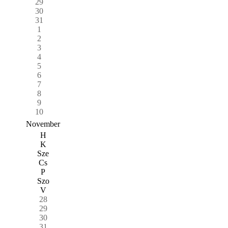
29
30
31
1
2
3
4
5
6
7
8
9
10
November
H
K
Sze
Cs
P
Szo
V
28
29
30
31