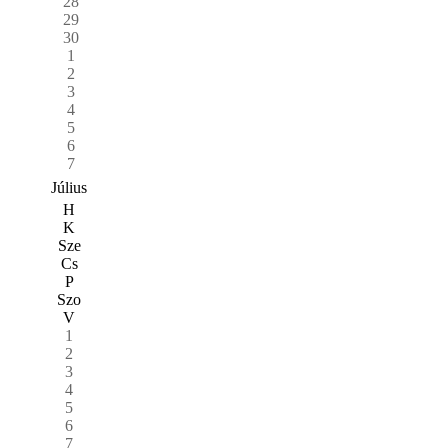
28
29
30
1
2
3
4
5
6
7
Július
H
K
Sze
Cs
P
Szo
V
1
2
3
4
5
6
7