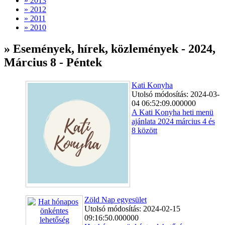
» 2013
» 2012
» 2011
» 2010
» Események, hírek, közlemények - 2024,
Március 8 - Péntek
Kati Konyha
Utolsó módosítás: 2024-03-
04 06:52:09.000000
A Kati Konyha heti menü
ajánlata 2024 március 4 és
8 között
Zöld Nap egyesület
Utolsó módosítás: 2024-02-15
09:16:50.000000