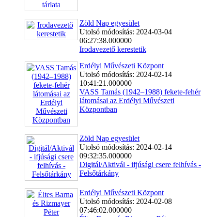
Zöld Nap egyesület
Utolsó módosítás: 2024-03-04
06:27:38.000000
Irodavezető kerestetik
Erdélyi Művészeti Központ
Utolsó módosítás: 2024-02-14
10:41:21.000000
VASS Tamás (1942–1988) fekete-fehér
látomásai az Erdélyi Művészeti
Központban
Zöld Nap egyesület
Utolsó módosítás: 2024-02-14
09:32:35.000000
Digitál/Aktivál - ifjúsági csere felhívás -
Felsőtárkány
Erdélyi Művészeti Központ
Utolsó módosítás: 2024-02-08
07:46:02.000000