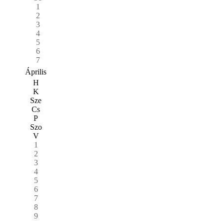
1
2
3
4
5
6
7
Április
H
K
Sze
Cs
P
Szo
V
1
2
3
4
5
6
7
8
9