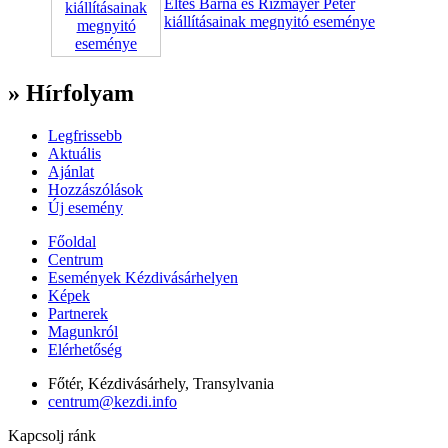
Éltes Barna és Rizmayer Péter
kiállításainak megnyitó eseménye
» Hírfolyam
Legfrissebb
Aktuális
Ajánlat
Hozzászólások
Új esemény
Főoldal
Centrum
Események Kézdivásárhelyen
Képek
Partnerek
Magunkról
Elérhetőség
Főtér, Kézdivásárhely, Transylvania
centrum@kezdi.info
Kapcsolj ránk