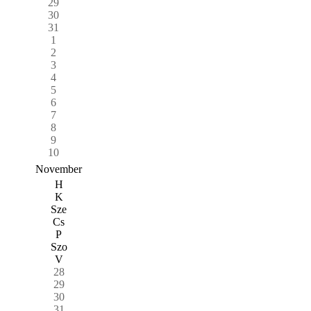
29
30
31
1
2
3
4
5
6
7
8
9
10
November
H
K
Sze
Cs
P
Szo
V
28
29
30
31