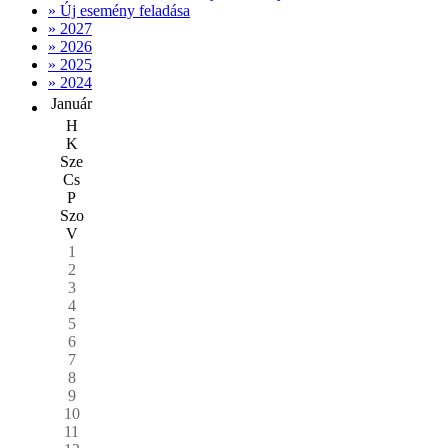
» Új esemény feladása
» 2027
» 2026
» 2025
» 2024
Január
H
K
Sze
Cs
P
Szo
V
1
2
3
4
5
6
7
8
9
10
11