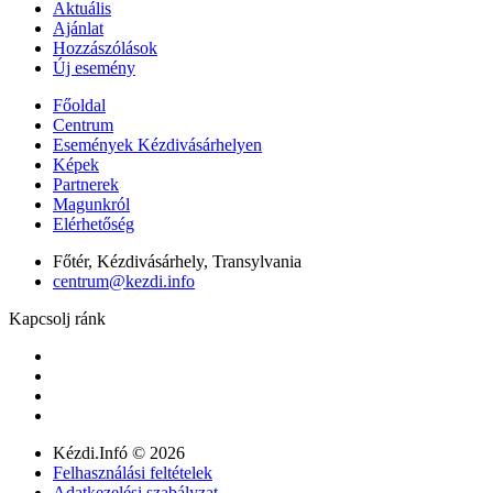
Aktuális
Ajánlat
Hozzászólások
Új esemény
Főoldal
Centrum
Események Kézdivásárhelyen
Képek
Partnerek
Magunkról
Elérhetőség
Főtér, Kézdivásárhely, Transylvania
centrum@kezdi.info
Kapcsolj ránk
Kézdi.Infó © 2026
Felhasználási feltételek
Adatkezelési szabályzat