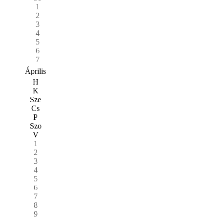
1
2
3
4
5
6
7
Április
H
K
Sze
Cs
P
Szo
V
1
2
3
4
5
6
7
8
9