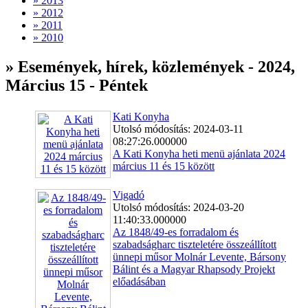
» 2013
» 2012
» 2011
» 2010
» Események, hírek, közlemények - 2024,
Március 15 - Péntek
Kati Konyha
Utolsó módosítás: 2024-03-11
08:27:26.000000
A Kati Konyha heti menü ajánlata 2024
március 11 és 15 között
Vigadó
Utolsó módosítás: 2024-03-20
11:40:33.000000
Az 1848/49-es forradalom és
szabadságharc tiszteletére összeállított
ünnepi műsor Molnár Levente, Bársony
Bálint és a Magyar Rhapsody Projekt
előadásában