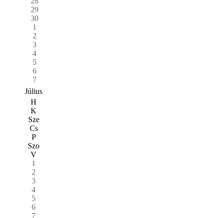
28
29
30
1
2
3
4
5
6
7
Július
H
K
Sze
Cs
P
Szo
V
1
2
3
4
5
6
7