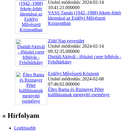
Utolsó módosítás: 2024-02-14
10:41:21.000000
VASS Tamás (1942–1988) fekete-fehér
látomásai az Erdélyi Művészeti
Központban
Zöld Nap egyesület
Utolsó módosítás: 2024-02-14
09:32:35.000000
Digitál/Aktivál - ifjúsági csere felhívás -
Felsőtárkány
Erdélyi Művészeti Központ
Utolsó módosítás: 2024-02-08
07:46:02.000000
Éltes Barna és Rizmayer Péter
kiállításainak megnyitó eseménye
» Hírfolyam
Legfrissebb