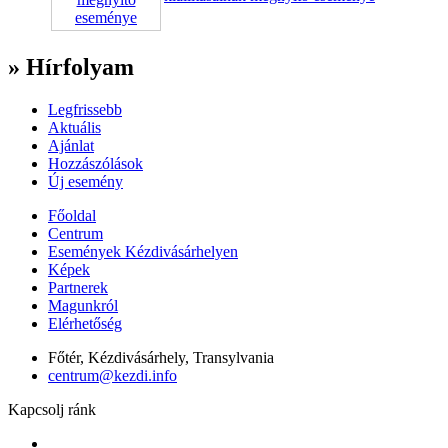
» Hírfolyam
Legfrissebb
Aktuális
Ajánlat
Hozzászólások
Új esemény
Főoldal
Centrum
Események Kézdivásárhelyen
Képek
Partnerek
Magunkról
Elérhetőség
Főtér, Kézdivásárhely, Transylvania
centrum@kezdi.info
Kapcsolj ránk