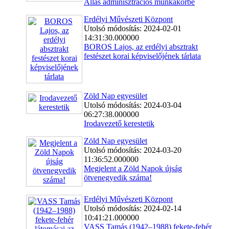
Állás adminisztrációs munkakörbe
Erdélyi Művészeti Központ
Utolsó módosítás: 2024-02-01
14:31:30.000000
BOROS Lajos, az erdélyi absztrakt
festészet korai képviselőjének tárlata
Zöld Nap egyesület
Utolsó módosítás: 2024-03-04
06:27:38.000000
Irodavezető kerestetik
Zöld Nap egyesület
Utolsó módosítás: 2024-03-20
11:36:52.000000
Megjelent a Zöld Napok újság
ötvenegyedik száma!
Erdélyi Művészeti Központ
Utolsó módosítás: 2024-02-14
10:41:21.000000
VASS Tamás (1942–1988) fekete-fehér