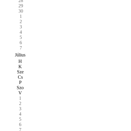
28
29
30
1
2
3
4
5
6
7
Július
H
K
Sze
Cs
P
Szo
V
1
2
3
4
5
6
7