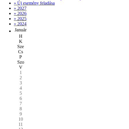
» Új esemény feladása
» 2027
» 2026
» 2025
» 2024
Január
H
K
Sze
Cs
P
Szo
V
1
2
3
4
5
6
7
8
9
10
11