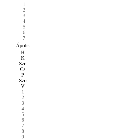
1
2
3
4
5
6
7
Április
H
K
Sze
Cs
P
Szo
V
1
2
3
4
5
6
7
8
9