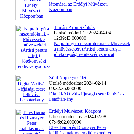
látomásai az Erdélyi Művészeti
Központban
Tamási Áron Színház
Utolsó módosítás: 2024-04-04
12:39:43.000000
Napraforgó a rászorulóknak - Művészek
a művészekért (Artiști pentru artiști)
jótékonysági rendezvénysorozat
Zöld Nap egyesület
Utolsó módosítás: 2024-02-14
09:32:35.000000
Digitál/Aktivál - ifjúsági csere felhívás -
Felsőtárkány
Erdélyi Művészeti Központ
Utolsó módosítás: 2024-02-08
07:46:02.000000
Éltes Barna és Rizmayer Péter
kiállításainak megnyitó eseménye