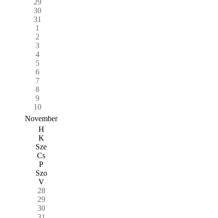
29
30
31
1
2
3
4
5
6
7
8
9
10
November
H
K
Sze
Cs
P
Szo
V
28
29
30
31