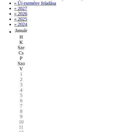
» Új esemény feladása
» 2027
» 2026
» 2025
» 2024
Január
H
K
Sze
Cs
P
Szo
V
1
2
3
4
5
6
7
8
9
10
11