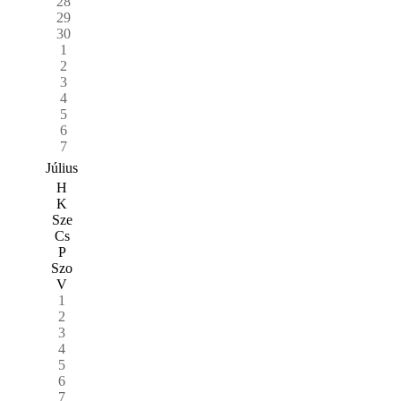
28
29
30
1
2
3
4
5
6
7
Július
H
K
Sze
Cs
P
Szo
V
1
2
3
4
5
6
7