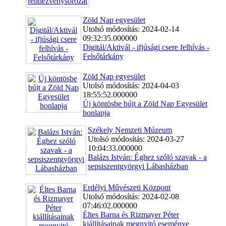
Zöld Nap egyesület
Utolsó módosítás: 2024-02-14
09:32:35.000000
Digitál/Aktivál - ifjúsági csere felhívás -
Felsőtárkány
Zöld Nap egyesület
Utolsó módosítás: 2024-04-03
18:55:52.000000
Új köntösbe bújt a Zöld Nap Egyesület
honlapja
Székely Nemzeti Múzeum
Utolsó módosítás: 2024-03-27
10:04:33.000000
Balázs István: Éghez szóló szavak - a
sepsiszentgyörgyi Lábasházban
Erdélyi Művészeti Központ
Utolsó módosítás: 2024-02-08
07:46:02.000000
Éltes Barna és Rizmayer Péter
kiállításainak megnyitó eseménye