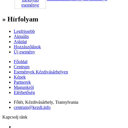
» Hírfolyam
Legfrissebb
Aktuális
Ajánlat
Hozzászólások
Új esemény
Főoldal
Centrum
Események Kézdivásárhelyen
Képek
Partnerek
Magunkról
Elérhetőség
Főtér, Kézdivásárhely, Transylvania
centrum@kezdi.info
Kapcsolj ránk