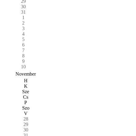
29
30
31
1
2
3
4
5
6
7
8
9
10
November
H
K
Sze
Cs
P
Szo
V
28
29
30
31