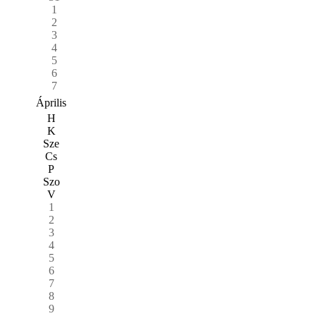
1
2
3
4
5
6
7
Április
H
K
Sze
Cs
P
Szo
V
1
2
3
4
5
6
7
8
9