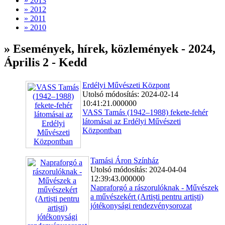
» 2013
» 2012
» 2011
» 2010
» Események, hírek, közlemények - 2024,
Április 2 - Kedd
Erdélyi Művészeti Központ
Utolsó módosítás: 2024-02-14
10:41:21.000000
VASS Tamás (1942–1988) fekete-fehér
látomásai az Erdélyi Művészeti
Központban
Tamási Áron Színház
Utolsó módosítás: 2024-04-04
12:39:43.000000
Napraforgó a rászorulóknak - Művészek
a művészekért (Artiști pentru artiști)
jótékonysági rendezvénysorozat