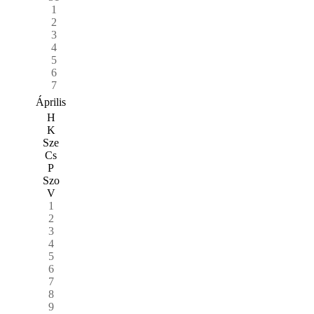
1
2
3
4
5
6
7
Április
H
K
Sze
Cs
P
Szo
V
1
2
3
4
5
6
7
8
9