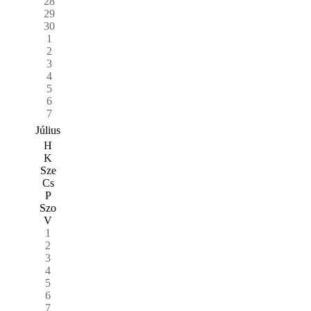
28
29
30
1
2
3
4
5
6
7
Július
H
K
Sze
Cs
P
Szo
V
1
2
3
4
5
6
7