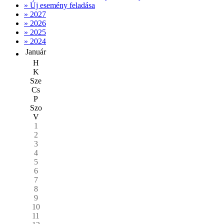
» Új esemény feladása
» 2027
» 2026
» 2025
» 2024
Január
H
K
Sze
Cs
P
Szo
V
1
2
3
4
5
6
7
8
9
10
11