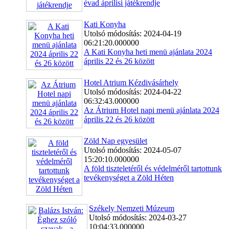
évad áprilisi játékrendje
Kati Konyha
Utolsó módosítás: 2024-04-19
06:21:20.000000
A Kati Konyha heti menü ajánlata 2024
április 22 és 26 között
Hotel Atrium Kézdivásárhely
Utolsó módosítás: 2024-04-22
06:32:43.000000
Az Átrium Hotel napi menü ajánlata 2024
április 22 és 26 között
Zöld Nap egyesület
Utolsó módosítás: 2024-05-07
15:20:10.000000
A föld tiszteletéről és védelméről tartottunk
tevékenységet a Zöld Héten
Székely Nemzeti Múzeum
Utolsó módosítás: 2024-03-27
10:04:33.000000