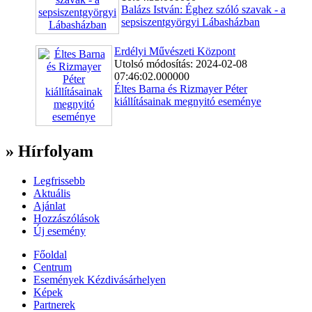
Balázs István: Éghez szóló szavak - a
sepsiszentgyörgyi Lábasházban
Erdélyi Művészeti Központ
Utolsó módosítás: 2024-02-08
07:46:02.000000
Éltes Barna és Rizmayer Péter
kiállításainak megnyitó eseménye
» Hírfolyam
Legfrissebb
Aktuális
Ajánlat
Hozzászólások
Új esemény
Főoldal
Centrum
Események Kézdivásárhelyen
Képek
Partnerek