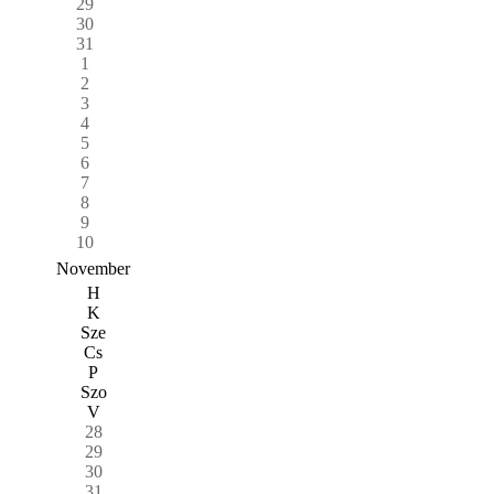
29
30
31
1
2
3
4
5
6
7
8
9
10
November
H
K
Sze
Cs
P
Szo
V
28
29
30
31