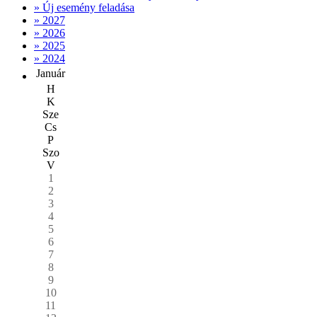
» Új esemény feladása
» 2027
» 2026
» 2025
» 2024
Január
H
K
Sze
Cs
P
Szo
V
1
2
3
4
5
6
7
8
9
10
11