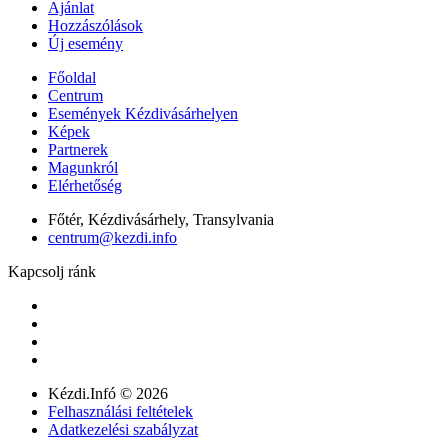
Ajánlat
Hozzászólások
Új esemény
Főoldal
Centrum
Események Kézdivásárhelyen
Képek
Partnerek
Magunkról
Elérhetőség
Főtér, Kézdivásárhely, Transylvania
centrum@kezdi.info
Kapcsolj ránk
Kézdi.Infó © 2026
Felhasználási feltételek
Adatkezelési szabályzat