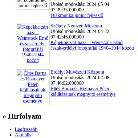
Utolsó módosítás: 2024-05-04
07:39:35.000000
Diákmunka junior fejlesztő
Székely Nemzeti Múzeum
Utolsó módosítás: 2024-04-22
07:42:46.000000
Képekbe zárt haza – Weinstock Ernő
észak-erdélyi fotográfiái 1940–1944 között
Erdélyi Művészeti Központ
Utolsó módosítás: 2024-02-08
07:46:02.000000
Éltes Barna és Rizmayer Péter
kiállításainak megnyitó eseménye
» Hírfolyam
Legfrissebb
Aktuális