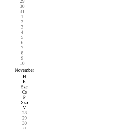
29
30
31
1
2
3
4
5
6
7
8
9
10
November
H
K
Sze
Cs
P
Szo
V
28
29
30
31