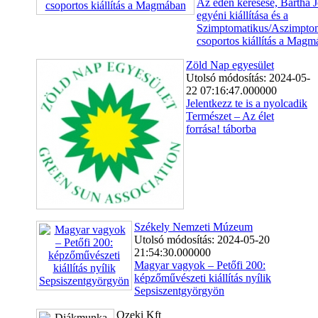
Az éden keresése, Bartha J
egyéni kiállítása és a
Szimptomatikus/Aszimpto
csoportos kiállítás a Mag
Zöld Nap egyesület
Utolsó módosítás: 2024-05-
22 07:16:47.000000
Jelentkezz te is a nyolcadik
Természet – Az élet
forrása! táborba
Székely Nemzeti Múzeum
Utolsó módosítás: 2024-05-20
21:54:30.000000
Magyar vagyok – Petőfi 200:
képzőművészeti kiállítás nyílik
Sepsiszentgyörgyön
Ozeki Kft