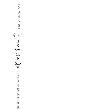
1
2
3
4
5
6
7
Április
H
K
Sze
Cs
P
Szo
V
1
2
3
4
5
6
7
8
9