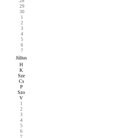
28
29
30
1
2
3
4
5
6
7
Július
H
K
Sze
Cs
P
Szo
V
1
2
3
4
5
6
7