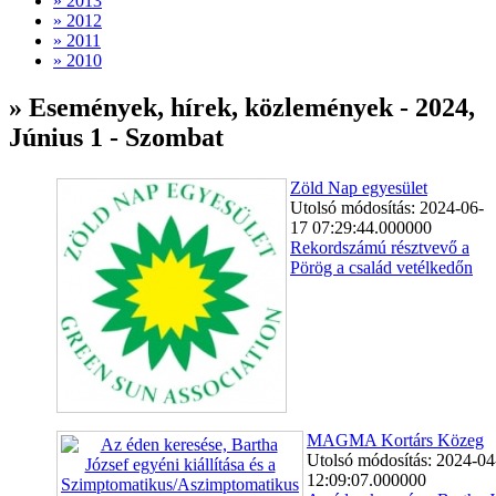
» 2013
» 2012
» 2011
» 2010
» Események, hírek, közlemények - 2024,
Június 1 - Szombat
Zöld Nap egyesület
Utolsó módosítás: 2024-06-
17 07:29:44.000000
Rekordszámú résztvevő a
Pörög a család vetélkedőn
MAGMA Kortárs Közeg
Utolsó módosítás: 2024-04
12:09:07.000000